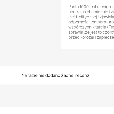
Pasta 1000 jest niehigro
neutralna chemicznie i 
elektrolitycznej i zjawisk
odporności temperaturow
współczynnik tarcia (Tes
sprawia ,ze jest to czo
przed korozja i zapiecz
Na razie nie dodano żadnej recenzji.