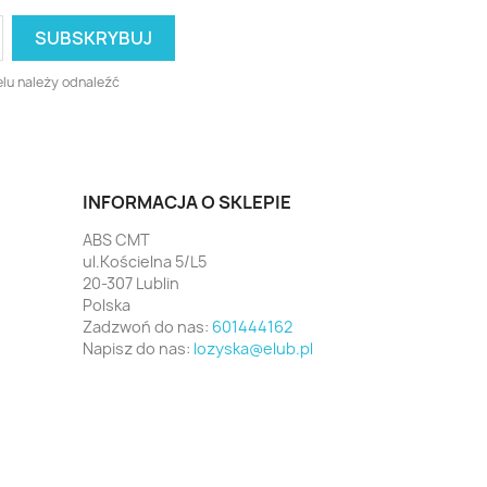
lu należy odnaleźć
INFORMACJA O SKLEPIE
ABS CMT
ul.Kościelna 5/L5
20-307 Lublin
Polska
Zadzwoń do nas:
601444162
Napisz do nas:
lozyska@elub.pl