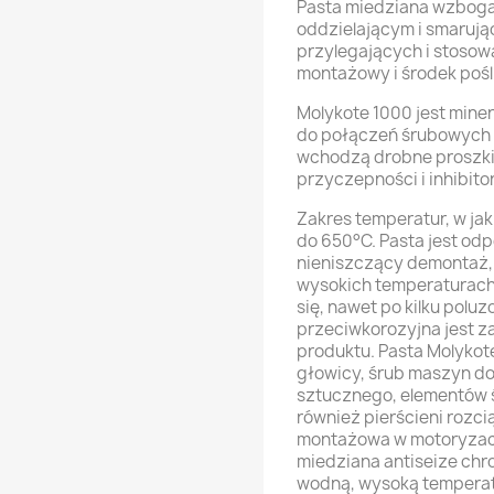
Pasta miedziana wzboga
oddzielającym i smaruj
przylegających i stosow
montażowy i środek pośl
Molykote 1000 jest min
do połączeń śrubowych be
wchodzą drobne proszki m
przyczepności i inhibitor
Zakres temperatur, w ja
do 650°C. Pasta jest od
nieniszczący demontaż,
wysokich temperaturach,
się, nawet po kilku polu
przeciwkorozyjna jest z
produktu. Pasta Molykot
głowicy, śrub maszyn d
sztucznego, elementów 
również pierścieni rozci
montażowa w motoryzacji
miedziana antiseize chr
wodną, wysoką tempera