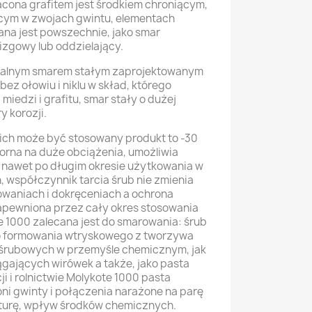
cona grafitem jest środkiem chroniącym,
ącym w zwojach gwintu, elementach
ana jest powszechnie, jako smar
izgowy lub oddzielający.
eralnym smarem stałym zaprojektowanym
z ołowiu i niklu w skład, którego
iedzi i grafitu, smar stały o dużej
y korozji.
kich może być stosowany produkt to -30
porna na duże obciążenia, umożliwia
 nawet po długim okresie użytkowania w
 współczynnik tarcia śrub nie zmienia
zowaniach i dokręceniach a ochrona
apewniona przez cały okres stosowania
e 1000 zalecana jest do smarowania: śrub
o formowania wtryskowego z tworzywa
śrubowych w przemyśle chemicznym, jak
ągających wirówek a także, jako pasta
 i rolnictwie Molykote 1000 pasta
oni gwinty i połączenia narażone na parę
turę, wpływ środków chemicznych.