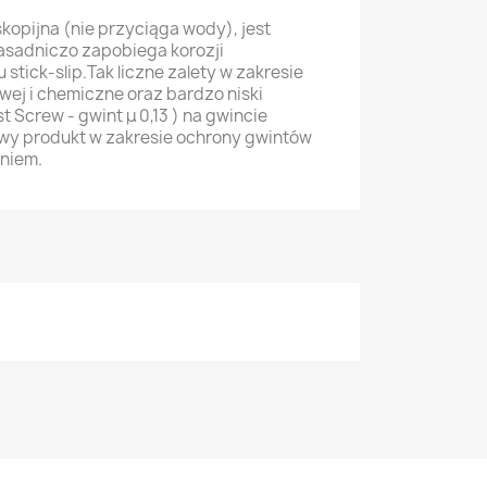
skopijna (nie przyciąga wody), jest
zasadniczo zapobiega korozji
u stick-slip.Tak liczne zalety w zakresie
ej i chemiczne oraz bardzo niski
t Screw - gwint μ 0,13 ) na gwincie
łowy produkt w zakresie ochrony gwintów
eniem.