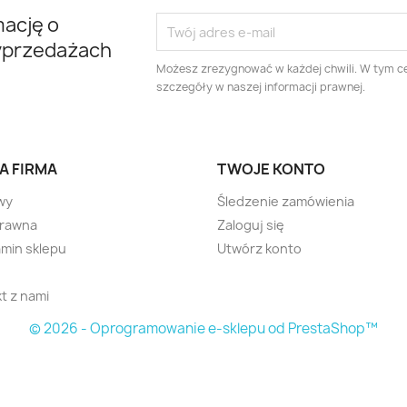
mację o
yprzedażach
Możesz zrezygnować w każdej chwili. W tym ce
szczegóły w naszej informacji prawnej.
A FIRMA
TWOJE KONTO
wy
Śledzenie zamówienia
prawna
Zaloguj się
min sklepu
Utwórz konto
t z nami
© 2026 - Oprogramowanie e-sklepu od PrestaShop™