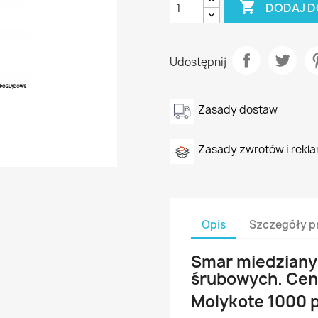

DODAJ D
Udostępnij
Zasady dostaw
Zasady zwrotów i rekla
Opis
Szczegóły p
Smar miedziany 
śrubowych. Cen
Molykote 1000 p