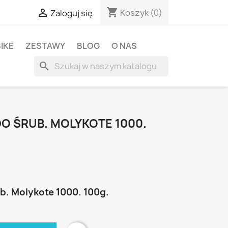
shopping_cart

Koszyk
(0)
Zaloguj się
BIKE
ZESTAWY
BLOG
O NAS
search
DO ŚRUB. MOLYKOTE 1000.
b. Molykote 1000. 100g.