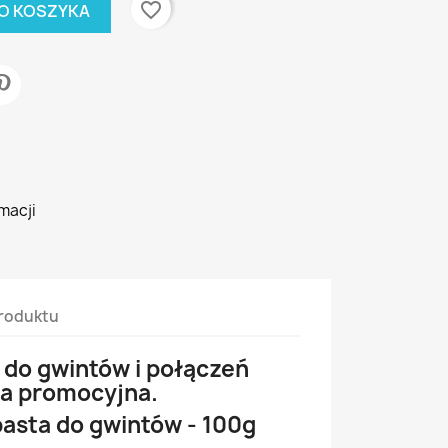
favorite_border
O KOSZYKA
macji
roduktu
do gwintów i połączeń
a promocyjna.
asta do gwintów - 100g