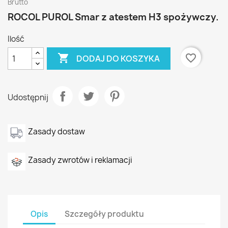
Brutto
ROCOL PUROL Smar z atestem H3 spożywczy.
Ilość

favorite_border
DODAJ DO KOSZYKA
Udostępnij
Zasady dostaw
Zasady zwrotów i reklamacji
Opis
Szczegóły produktu