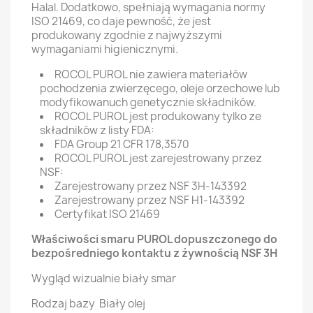
Halal. Dodatkowo, spełniają wymagania normy
ISO 21469, co daje pewność, że jest
produkowany zgodnie z najwyższymi
wymaganiami higienicznymi.
ROCOL PUROL nie zawiera materiałów
pochodzenia zwierzęcego, oleje orzechowe lub
modyfikowanuch genetycznie składników.
ROCOL PUROL jest produkowany tylko ze
składników z listy FDA:
FDA Group 21 CFR 178,3570
ROCOL PUROL jest zarejestrowany przez
NSF:
Zarejestrowany przez NSF 3H-143392
Zarejestrowany przez NSF H1-143392
Certyfikat ISO 21469
Właściwości smaru PUROL dopuszczonego do
bezpośredniego kontaktu z żywnością NSF 3H
Wygląd wizualnie biały smar
Rodzaj bazy Biały olej