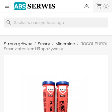
shopping_cart


(0)
search
Strona główna
Smary
Mineralne
ROCOL PUROL
Smar z atestem H3 spożywczy.