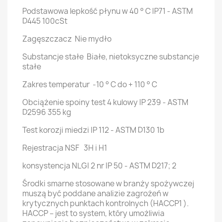
Podstawowa lepkość płynu w 40 ° C IP71 - ASTM
D445 100cSt
Zagęszczacz Nie mydło
Substancje stałe Białe, nietoksyczne substancje
stałe
Zakres temperatur -10 ° C do + 110 ° C
Obciążenie spoiny test 4 kulowy IP 239 - ASTM
D2596 355 kg
Test korozji miedzi IP 112 - ASTM D130 1b
Rejestracja NSF 3H i H1
konsystencja NLGI 2 nr IP 50 - ASTM D217; 2
Środki smarne stosowane w branży spożywczej
muszą być poddane analizie zagrożeń w
krytycznych punktach kontrolnych (HACCP1 ).
HACCP – jest to system, który umożliwia