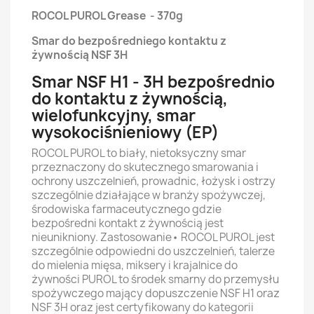
ROCOL PUROL Grease - 370g
Smar do bezpośredniego kontaktu z
żywnością NSF 3H
Smar NSF H1 - 3H bezpośrednio
do kontaktu z żywnością,
wielofunkcyjny, smar
wysokociśnieniowy (EP)
ROCOL PUROL to biały, nietoksyczny smar
przeznaczony do skutecznego smarowania i
ochrony uszczelnień, prowadnic, łożysk i ostrzy
szczególnie działające w branży spożywczej,
środowiska farmaceutycznego gdzie
bezpośredni kontakt z żywnością jest
nieunikniony. Zastosowanie• ROCOL PUROL jest
szczególnie odpowiedni do uszczelnień, talerze
do mielenia mięsa, miksery i krajalnice do
żywności PUROL to środek smarny do przemysłu
spożywczego mający dopuszczenie NSF H1 oraz
NSF 3H oraz jest certyfikowany do kategorii