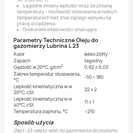
Łagodne zmiany lepkości wraz ze zmianą
temperatury – możliwość stosowania w niskich
temperaturach bez znaczącego wpływu na
pracę urządzenia.
Doskonałe właściwości smarujące
Parametry Techniczne Oleju do
gazomierzy Lubrina L 23
Kolor
lekko żółty
Zapach
łagodny
3
Gęstość w 20°C, g/cm
0,92 ± 0,03
Zakres temperatur stosowania,
-50 ÷ 180
°C
Lepkość kinematyczna w w
22 ± 2
20°C, cSt
Lepkość kinematyczna w w
11 ± 1
40°C, cSt
Temperatura zapłonu, °C
>210
Sposób użycia
Olej L-23 należy wlać do gazomierza do poziomu