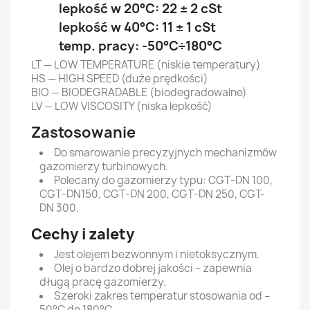
lepkość w 20°C: 22 ± 2 cSt
lepkość w 40°C: 11 ± 1 cSt
temp. pracy: -50°C÷180°C
LT — LOW TEMPERATURE (niskie temperatury)
HS — HIGH SPEED (duże prędkości)
BIO — BIODEGRADABLE (biodegradowalne)
LV — LOW VISCOSITY (niska lepkość)
Zastosowanie
Do smarowanie precyzyjnych mechanizmów
gazomierzy turbinowych.
Polecany do gazomierzy typu: CGT-DN 100,
CGT-DN150, CGT-DN 200, CGT-DN 250, CGT-
DN 300.
Cechy i zalety
Jest olejem bezwonnym i nietoksycznym.
Olej o bardzo dobrej jakości – zapewnia
długą pracę gazomierzy.
Szeroki zakres temperatur stosowania
od –
50°C do 180°C.