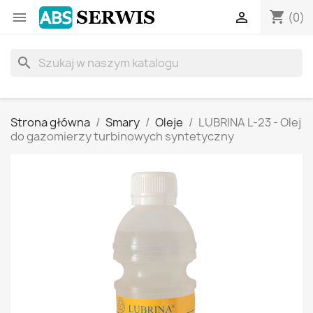
shopping_cart


(0)
search
Strona główna
Smary
Oleje
LUBRINA L-23 - Olej
do gazomierzy turbinowych syntetyczny