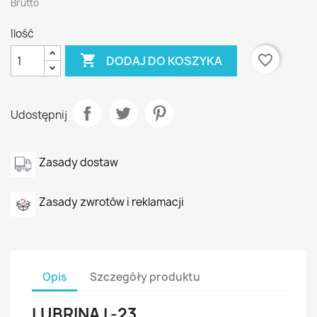
Brutto
Ilość

favorite_border
DODAJ DO KOSZYKA
Udostępnij
Zasady dostaw
Zasady zwrotów i reklamacji
Opis
Szczegóły produktu
LUBRINA L-23