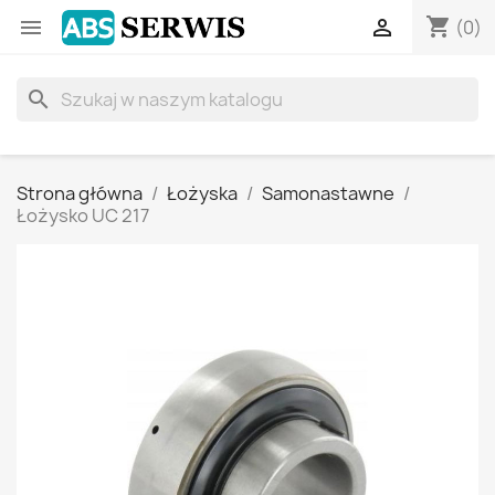
shopping_cart


(0)
search
Strona główna
Łożyska
Samonastawne
Łożysko UC 217