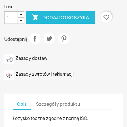
Ilość

favorite_border
DODAJ DO KOSZYKA
Udostępnij
Zasady dostaw
Zasady zwrotów i reklamacji
Opis
Szczegóły produktu
Łożysko toczne zgodne z normą ISO.