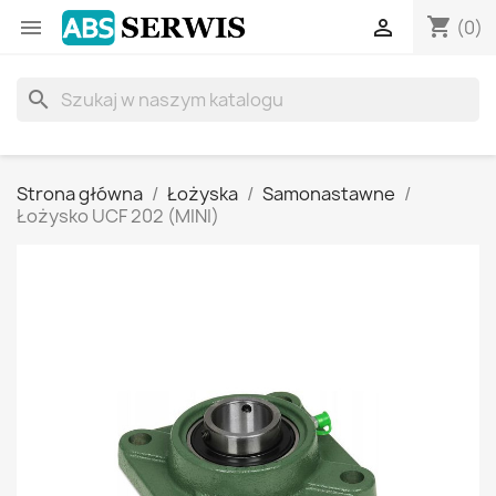
shopping_cart


(0)
search
Strona główna
Łożyska
Samonastawne
Łożysko UCF 202 (MINI)