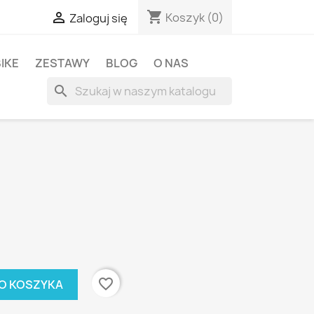
shopping_cart

Koszyk
(0)
Zaloguj się
BIKE
ZESTAWY
BLOG
O NAS
search
favorite_border
O KOSZYKA