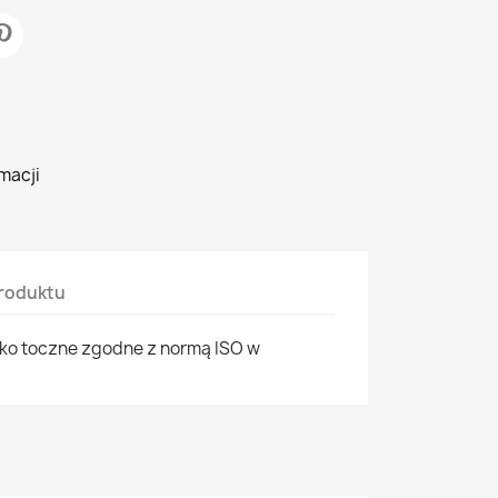
macji
roduktu
ko toczne zgodne z normą ISO w