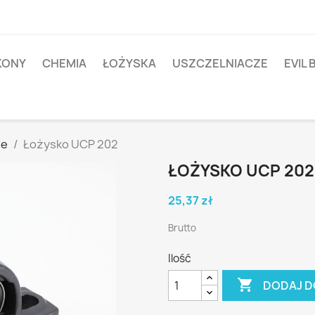
IKONY
CHEMIA
ŁOŻYSKA
USZCZELNIACZE
EVIL 
ne
Łożysko UCP 202
ŁOŻYSKO UCP 202
25,37 zł
Brutto
Ilość

DODAJ D