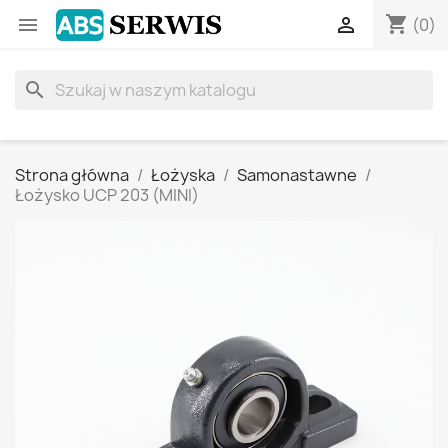
shopping_cart


(0)
search
Strona główna
Łożyska
Samonastawne
Łożysko UCP 203 (MINI)