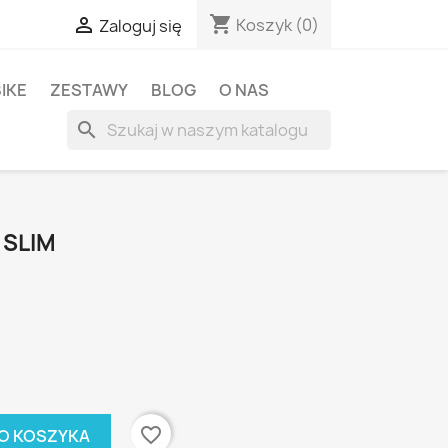
shopping_cart

Koszyk
(0)
Zaloguj się
BIKE
ZESTAWY
BLOG
O NAS
search
 SLIM
favorite_border
O KOSZYKA