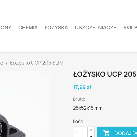
IKONY
CHEMIA
ŁOŻYSKA
USZCZELNIACZE
EVIL 
ne
Łożysko UCP 205 SLIM
ŁOŻYSKO UCP 205
17,99 zł
Brutto
25x52x15 mm
Ilość

DODAJ D