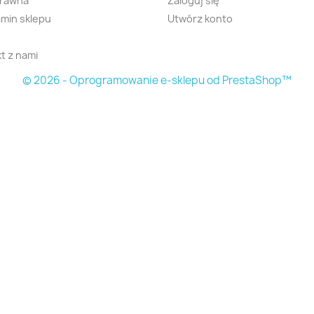
prawna
Zaloguj się
min sklepu
Utwórz konto
t z nami
© 2026 - Oprogramowanie e-sklepu od PrestaShop™