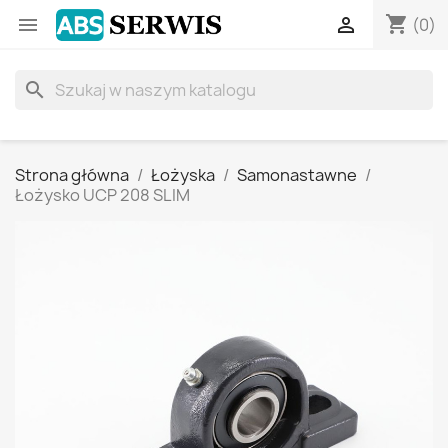
shopping_cart


(0)
search
Strona główna
Łożyska
Samonastawne
Łożysko UCP 208 SLIM