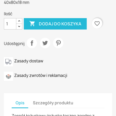
40x80x18 mm
Ilość

favorite_border
DODAJ DO KOSZYKA
Udostępnij
Zasady dostaw
Zasady zwrotów i reklamacji
Opis
Szczegóły produktu
Zespół łożyskowy łożysko toczne zgodne z