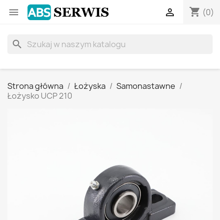
shopping_cart


(0)
search
Strona główna
Łożyska
Samonastawne
Łożysko UCP 210