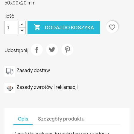
50x90x20 mm
Ilość

favorite_border
DODAJ DO KOSZYKA
Udostępnij
Zasady dostaw
Zasady zwrotów i reklamacji
Opis
Szczegóły produktu
Zespół łożyskowy łożysko toczne zgodne z