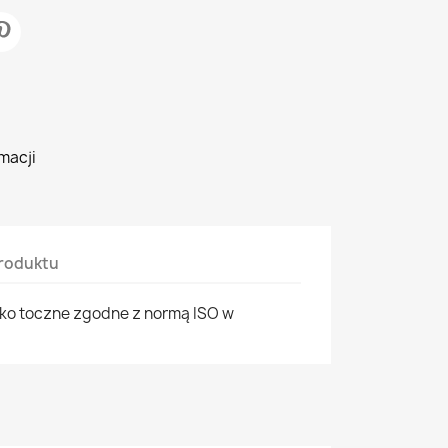
macji
roduktu
ko toczne zgodne z normą ISO w