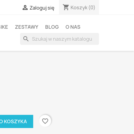
shopping_cart

Koszyk
(0)
Zaloguj się
BIKE
ZESTAWY
BLOG
O NAS
search
favorite_border
O KOSZYKA