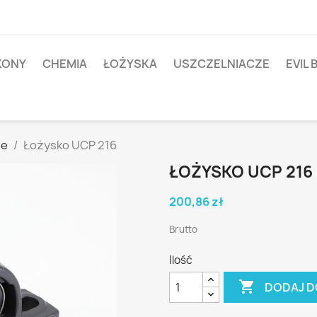
IKONY
CHEMIA
ŁOŻYSKA
USZCZELNIACZE
EVIL 
ne
Łożysko UCP 216
ŁOŻYSKO UCP 216
200,86 zł
Brutto
Ilość

DODAJ D