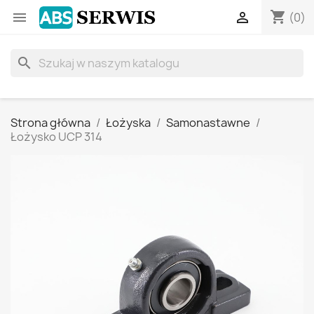
shopping_cart


(0)
search
Strona główna
Łożyska
Samonastawne
Łożysko UCP 314