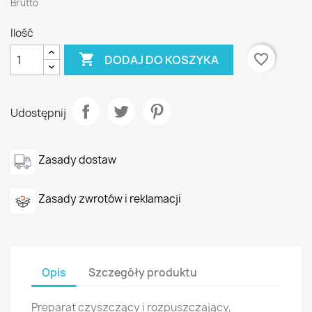
Brutto
Ilość

favorite_border
DODAJ DO KOSZYKA
Udostępnij
Zasady dostaw
Zasady zwrotów i reklamacji
Opis
Szczegóły produktu
Preparat czyszczący i rozpuszczający,