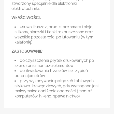
stworzony specjalnie dla elektroniki i
elektrotechniki.
WŁAŚCIWOŚCI:
usuwa tłuszcz, brud, stare smary i oleje,
silikony, siarczki i tlenki rozpuszczone oraz
wszelkie pozostałości po lutowaniu (w tym
kalafonię)
ZASTOSOWANIE:
do czyszczenia płytek drukowanych po
skończeniu montażu elementów
do likwidowania trzasków i skrzypień
potencjometrów
przy wykonywaniu połączeń kablowych i
stykowo-krawędziowych, gdy wymagane jest
maksymalne obniżenie oporności (montaż
komputerów, hi-end, spawalnictwo)