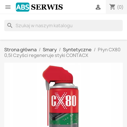
shopping_cart


(0)
search
Strona główna
Smary
Syntetyczne
Płyn CX80
0,5l Czyści regeneruje styki CONTACX