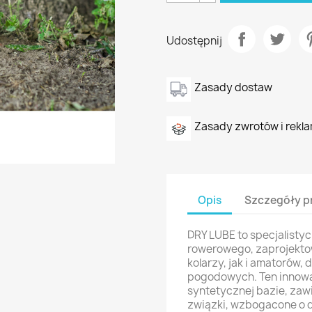
Udostępnij
Zasady dostaw
Zasady zwrotów i rekla
Opis
Szczegóły p
DRY LUBE to specjalisty
rowerowego, zaprojekto
kolarzy, jak i amatorów
pogodowych. Ten innowa
syntetycznej bazie, za
związki, wzbogacone o d