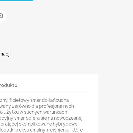
macji
roduktu
czny, fioletowy smar do łańcucha
wany zarówno dla profesjonalnych
, do użytku w suchych warunkach
cyjny smar opiera się na nowoczesnej
wierającej skomplikowane hybrydowe
odatki o ekstremalnym ciśnieniu, które