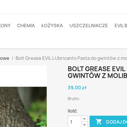
IKONY
CHEMIA
ŁOŻYSKA
USZCZELNIACZE
EVIL 
nowe
Bolt Grease EVIL LUbricants Pasta do gwintów z 
BOLT GREASE EVIL
GWINTÓW Z MOLIB
39,00 zł
Brutto
Ilość

DODAJ D