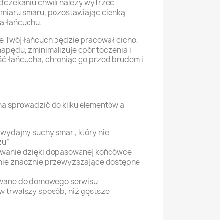
dczekaniu chwili należy wytrzeć
miaru smaru, pozostawiając cienką
a łańcuchu.
e Twój łańcuch będzie pracował cicho,
apędu, zminimalizuje opór toczenia i
ć łańcucha, chroniąc go przed brudem i
a sprowadzić do kilku elementów a
wydajny suchy smar , który nie
zu”
owanie dzięki dopasowanej końcówce
nie znacznie przewyższające dostępne
wane do domowego serwisu
 i w trwalszy sposób, niż gęstsze