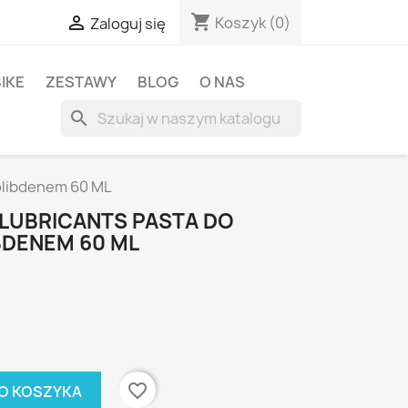
shopping_cart

Koszyk
(0)
Zaloguj się
BIKE
ZESTAWY
BLOG
O NAS
search
molibdenem 60 ML
 LUBRICANTS PASTA DO
DENEM 60 ML
favorite_border
O KOSZYKA