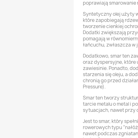
poprawiają smarowanie 
Syntetyczny olej użyty w
które zapobiegają rdze
tworzenie cienkiej ochro
Dodatki zwiększają przy
pomagają w równomiern
łańcuchu, zwłaszcza w 
Dodatkowo, smar ten zaw
oraz dyspersyjne, które
zawiesinie. Ponadto, do
starzenia się oleju, a d
chronią go przed dział
Pressure).
Smar ten tworzy struktu
tarcie metalu o metal i
sytuacjach, nawet przy
Jest to smar, który spe
rowerowych typu “nałóż 
nawet podczas zgniatani