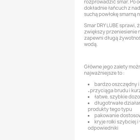
rozprowadzić smar. Po o
dokładnie łańcuch z nad
suchą powłokę smarną n
Smar DRY LUBE sprawi, ż
zwiększy przeniesienie n
zapewni długą żywotnoś
wodą.
Główne jego zalety możn
najważniejsze to :
bardzo oszczędny i 
„przyciąga brudu i kur
łatwe, szybkie doz
długotrwałe działa
produkty tego typu
pakowanie dostoso
kryje rolki szybciej
odpowiedniki