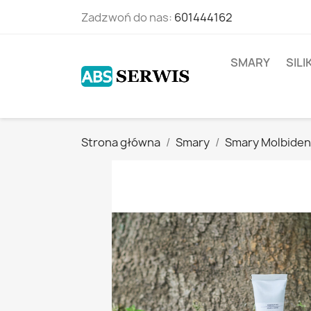
Zadzwoń do nas:
601444162
SMARY
SIL
Strona główna
Smary
Smary Molbide