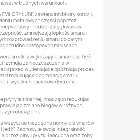
nawet w trudnych warunkach.
 EVIL DRY LUBE zawiera inhibitory korozji,
wieniu metalowych części poprzez
nnej warstwy i neutralizację kwasów.
czepność, zmniejszają lepkość smaru i
ym rozprowadzeniu smaru po całym
jego trudno dostępnych miejscach.
iera środki zwiększające smarność (EP)
 utrzymują zanieczyszczenia w
datki przeciwutleniające opóźniają proces
odatki redukujące degradację smaru
aniem wysokich nacisków (Extreme
rę płyty laminarnej, znacząco redukując
 poprawiając zmianę biegów w różnych
 dużym obciążeniu.
łnia wszystkie niezbędne normy dla smarów
i jedź”. Zachowuje swoją integralność
a przez piny i płytki łańcucha oraz zęby