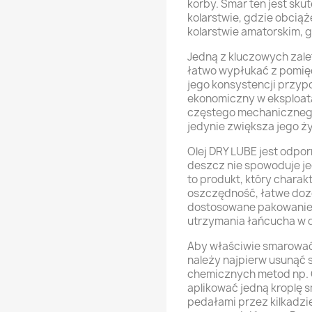
korby. Smar ten jest sk
kolarstwie, gdzie obciąż
kolarstwie amatorskim, g
Jedną z kluczowych zalet
łatwo wypłukać z pomięd
jego konsystencji przypo
ekonomiczny w eksploat
częstego mechanicznego
jedynie zwiększa jego ż
Olej DRY LUBE jest odpor
deszcz nie spowoduje j
to produkt, który charakt
oszczędność, łatwe doz
dostosowane pakowanie 
utrzymania łańcucha w 
Aby właściwie smarować
należy najpierw usunąć 
chemicznych metod np. 
aplikować jedną kroplę 
pedałami przez kilkadzi