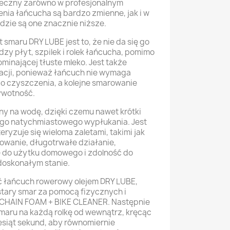
uteczny zarówno w profesjonalnym
enia łańcucha są bardzo zmienne, jak i w
dzie są one znacznie niższe.
 smaru DRY LUBE jest to, że nie da się go
zy płyt, szpilek i rolek łańcucha, pomimo
minającej tłuste mleko. Jest także
acji, ponieważ łańcuch nie wymaga
 czyszczenia, a kolejne smarowanie
ywotność.
ny na wodę, dzięki czemu nawet krótki
ego natychmiastowego wypłukania. Jest
eryzuje się wieloma zaletami, takimi jak
owanie, długotrwałe działanie,
do użytku domowego i zdolność do
doskonałym stanie.
 łańcuch rowerowy olejem DRY LUBE,
stary smar za pomocą fizycznych i
CHAIN FOAM + BIKE CLEANER. Następnie
smaru na każdą rolkę od wewnątrz, kręcąc
esiąt sekund, aby równomiernie