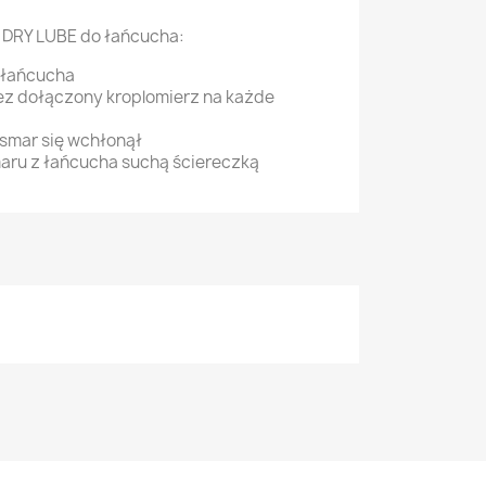
 DRY LUBE do łańcucha:
 łańcucha
ez dołączony kroplomierz na każde
smar się wchłonął
aru z łańcucha suchą ściereczką