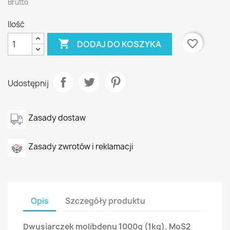
Brutto
Ilość

favorite_border
DODAJ DO KOSZYKA
Udostępnij
Zasady dostaw
Zasady zwrotów i reklamacji
Opis
Szczegóły produktu
Dwusiarczek molibdenu 1000g (1kg).
MoS2