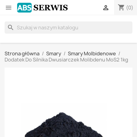
shopping_cart


(0)
search
Strona główna
Smary
Smary Molbidenowe
Dodatek Do Silnika Dwusiarczek Molibdenu MoS2 1kg