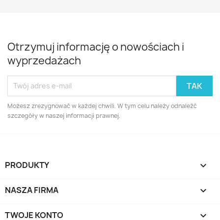
Otrzymuj informację o nowościach i
wyprzedażach
Możesz zrezygnować w każdej chwili. W tym celu należy odnaleźć
szczegóły w naszej informacji prawnej.
PRODUKTY

NASZA FIRMA

TWOJE KONTO
