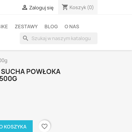
shopping_cart

Koszyk
(0)
Zaloguj się
BIKE
ZESTAWY
BLOG
O NAS
search
00g
9 SUCHA POWŁOKA
 500G
favorite_border
O KOSZYKA