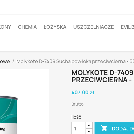
IKONY
CHEMIA
ŁOŻYSKA
USZCZELNIACZE
EVIL 
nowe
Molykote D-7409 Sucha powłoka przeciwcierna - 5
MOLYKOTE D-740
PRZECIWCIERNA -
407,00 zł
Brutto
Ilość

DODAJ D