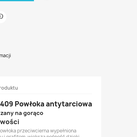
macji
roduktu
409 Powłoka antytarciowa
zany na gorąco
iwości
owłoka przeciwcierna wypełniona
 i grafitem, większa nośność dzięki