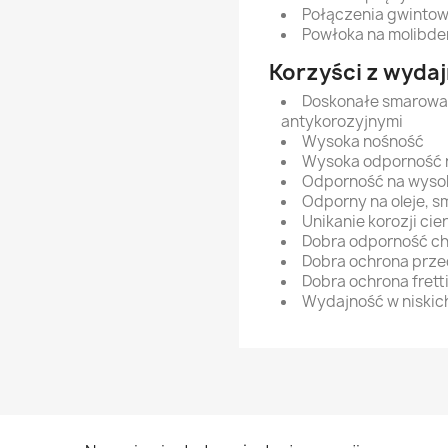
Połączenia gwintow
Powłoka na molibde
Korzyści z wyda
Doskonałe smarowan
antykorozyjnymi
Wysoka nośność
Wysoka odporność 
Odporność na wyso
Odporny na oleje, s
Unikanie korozji cie
Dobra odporność c
Dobra ochrona prze
Dobra ochrona frett
Wydajność w niskic