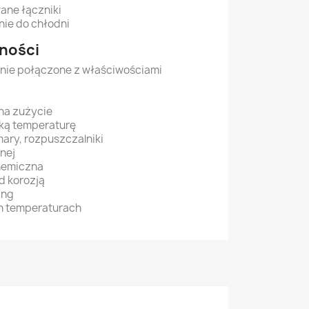
ane łączniki
nie do chłodni
jności
ie połączone z właściwościami
na zużycie
ką temperaturę
mary, rozpuszczalniki
rnej
hemiczna
d korozją
ing
h temperaturach