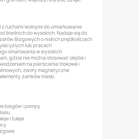
 z ruchami wolnymi do umiarkowanie
od średnich do wysokich. Nadaje się do
arów ślizgowych o niskich prędkościach
ylacyjnych lub pracach
ego smarowania w wysokich
tam, gdzie nie można stosować olejów i
wodzeniem na pierścienie tłokowe i
alinowych, zwory magnetyczne
 elementy zamków maski.
ie biegów i pompy
ałasu
eje i tuleje
ocy
lizgowe