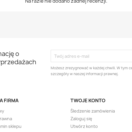
Na razie nie dodano żadnej recenzji.
mację o
yprzedażach
Możesz zrezygnować w każdej chwili. W tym ce
szczegóły w naszej informacji prawnej.
A FIRMA
TWOJE KONTO
wy
Śledzenie zamówienia
prawna
Zaloguj się
min sklepu
Utwórz konto