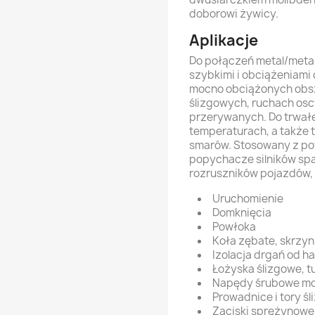
doborowi żywicy.
Aplikacje
Do połączeń metal/metal
szybkimi i obciążeniami 
mocno obciążonych obsz
ślizgowych, ruchach osc
przerywanych. Do trwał
temperaturach, a także 
smarów. Stosowany z po
popychacze silników sp
rozruszników pojazdów,
Uruchomienie
Domknięcia
Powłoka
Koła zębate, skrzyn
Izolacja drgań od h
Łożyska ślizgowe, tul
Napędy śrubowe m
Prowadnice i tory ś
Zaciski sprężynowe