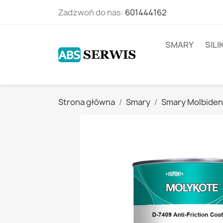
Zadzwoń do nas:
601444162
SMARY
SIL
Strona główna
Smary
Smary Molbide