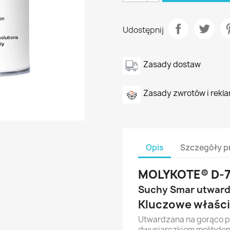
Udostępnij
Zasady dostaw
Zasady zwrotów i rekla
Opis
Szczegóły p
MOLYKOTE® D-7
Suchy Smar utward
Kluczowe właśc
Utwardzana na gorąco p
dwusiarczkiem molibdenu