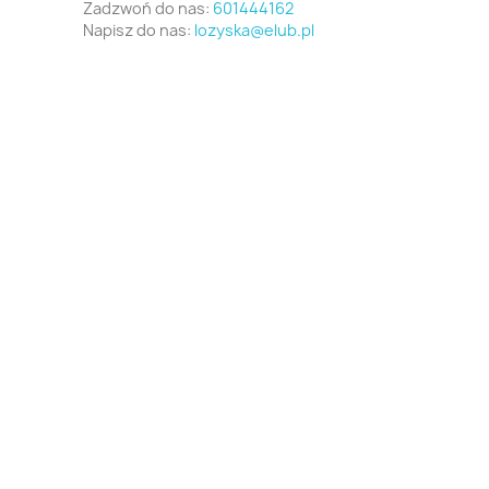
Zadzwoń do nas:
601444162
Napisz do nas:
lozyska@elub.pl