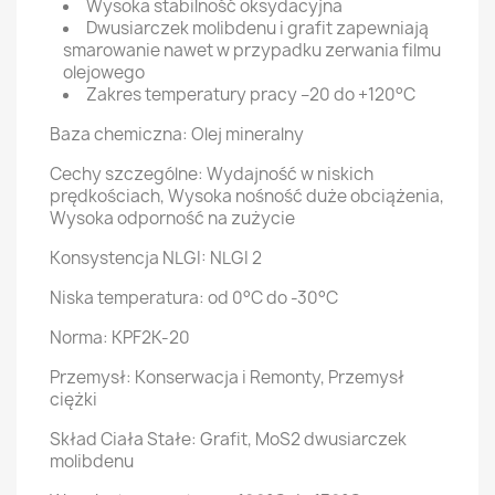
Wysoka stabilność oksydacyjna
Dwusiarczek molibdenu i grafit zapewniają
smarowanie nawet w przypadku zerwania filmu
olejowego
Zakres temperatury pracy –20 do +120°C
Baza chemiczna:
Olej mineralny
Cechy szczególne:
Wydajność w niskich
prędkościach, Wysoka nośność duże obciążenia,
Wysoka odporność na zużycie
Konsystencja NLGI:
NLGI 2
Niska temperatura:
od 0°C do -30°C
Norma:
KPF2K-20
Przemysł:
Konserwacja i Remonty, Przemysł
ciężki
Skład Ciała Stałe:
Grafit, MoS2 dwusiarczek
molibdenu