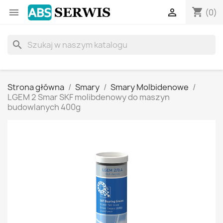
shopping_cart


(0)
search
Strona główna
Smary
Smary Molbidenowe
LGEM 2 Smar SKF molibdenowy do maszyn
budowlanych 400g