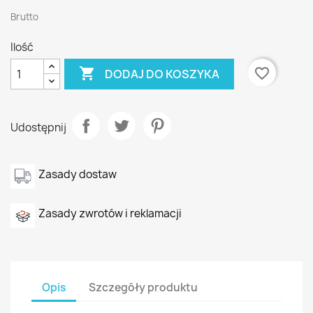
Brutto
Ilość

favorite_border
DODAJ DO KOSZYKA
Udostępnij
Zasady dostaw
Zasady zwrotów i reklamacji
Opis
Szczegóły produktu