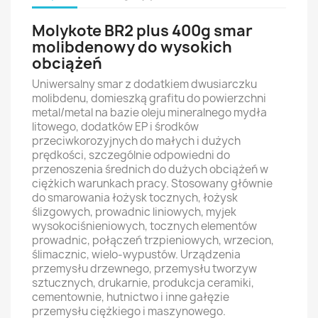
Molykote BR2 plus 400g smar
molibdenowy do wysokich
obciążeń
Uniwersalny smar z dodatkiem dwusiarczku
molibdenu, domieszką grafitu do powierzchni
metal/metal na bazie oleju mineralnego mydła
litowego, dodatków EP i środków
przeciwkorozyjnych do małych i dużych
prędkości, szczególnie odpowiedni do
przenoszenia średnich do dużych obciążeń w
ciężkich warunkach pracy. Stosowany głównie
do smarowania łożysk tocznych, łożysk
ślizgowych, prowadnic liniowych, myjek
wysokociśnieniowych, tocznych elementów
prowadnic, połączeń trzpieniowych, wrzecion,
ślimacznic, wielo-wypustów. Urządzenia
przemysłu drzewnego, przemysłu tworzyw
sztucznych, drukarnie, produkcja ceramiki,
cementownie, hutnictwo i inne gałęzie
przemysłu ciężkiego i maszynowego.