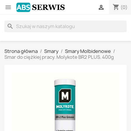
shopping_cart


(0)
search
Strona główna
Smary
Smary Molbidenowe
Smar do ciężkiej pracy. Molykote BR2 PLUS. 400g