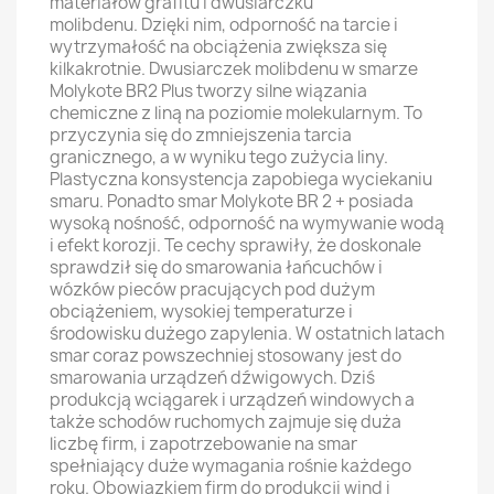
materiałów grafitu i dwusiarczku
molibdenu. Dzięki nim, odporność na tarcie i
wytrzymałość na obciążenia zwiększa się
kilkakrotnie. Dwusiarczek molibdenu w smarze
Molykote BR2 Plus tworzy silne wiązania
chemiczne z liną na poziomie molekularnym. To
przyczynia się do zmniejszenia tarcia
granicznego, a w wyniku tego zużycia liny.
Plastyczna konsystencja zapobiega wyciekaniu
smaru. Ponadto smar Molykote BR 2 + posiada
wysoką nośność, odporność na wymywanie wodą
i efekt korozji. Te cechy sprawiły, że doskonale
sprawdził się do smarowania łańcuchów i
wózków pieców pracujących pod dużym
obciążeniem, wysokiej temperaturze i
środowisku dużego zapylenia. W ostatnich latach
smar coraz powszechniej stosowany jest do
smarowania urządzeń dźwigowych. Dziś
produkcją wciągarek i urządzeń windowych a
także schodów ruchomych zajmuje się duża
liczbę firm, i zapotrzebowanie na smar
spełniający duże wymagania rośnie każdego
roku. Obowiązkiem firm do produkcji wind i