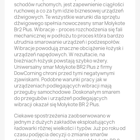
schodów ruchomych, jest zapewnienie ciągłości
ruchowej a co za tym idzie biznesowej urządzeń
dźwigowych. Te wszystkie warunki dla sprzętu
dźwigowego spełnia nowoczesny smar Molykote
Br2 Plus. Wibracje - proces rozchodzenia się fali
mechanicznej w podłożu to proces która bardzo
utrudnia smarowanie urządzeń i podzespołów.
Wibracje powodują znaczne obciążenie łożysk i
urządzeń napędowych. W rezultacie, na
bieżniach łożysk powstają szybko wżery.
Uniwersalny smar Molykote BR2 Plus z firmy
DowCorning chroni przed tymi negatywnymi
zjawiskami. Podobne warunki pracy jak w
urządzeniach podlegających wibracji mają
przeguby samochodowe .Doskonałym smarem
do przegubów i urządzeń podlegających
wibracji okazał się Molykote BR 2 Plus.
Ciekawe spostrzeżenia zaobserwowano w
jednym z dużych zakładów eksploatujących
ładowarki różnej wielkości i typów. Już po roku od
czasu podjęcia decyzji o zmianie smarów