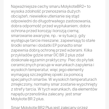
Najważniejsze cechy smaru MolykoteBR2+ to
wysoka zdolność przenoszenia dużych
obciążeń; niewielkie utlenianie się stąd
odpowiedni do długotrwałego zastosowania,
dobra odporność przed wypłukaniem; dobra
ochrona przed korozją i korozją cierną;
smarowanie awaryjne, np.: w sytuacji, gdy
występuje tarcie mieszane; zapewniają to stałe
środki smarne i dodatki EP ponadto smar
zapewnia dobrą ochronę przed wżerami. Kilka
przykładów gdzie smar DC BR 2 plus zdał
doskonale egzamin praktyczny: Piec do płytek
ceramicznych pracuje w warunkach zapylenia i
wysokich temperatur, więc jego elementy
wymagają szczególnej opieki za pomocą
specjalnych smarów. W wysokich temperaturach
zmiękczony, normalny smar zostanie wypchnięty
z strefy tarcia. W tych warunkach, dla elementów
napędu przenośnika zalecany jest smar
Molykote BR 2 plus.
Smar Molykote BR2 Plus jest zalecany przez