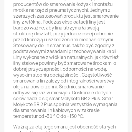
producentów do smarowania łożysk i montażu
młotka narzędzi pneumatycznychi. Jednym z
szerszych zastosowań produktu jest smarowanie
liny z włókna. Podczas eksploatacji liny jest
bardzo ważne, aby lina utrzymała swoją
strukturę i kształt, przy jednoczesnej ochronie
przed korozją i uszkodzeniami mechanicznymi.
Stosowany do lin smar musi także być zgodny z
podstawowymi zasadami przechowywania kabli.
Liny wykonane z włókien naturalnych, jak również
liny stalowe powinny być smarowane środkami o
dobrej przyczepności, odporności na wodę,
wysokim stopniu obciążalności. Częstotliwość
smarowania lin zależy od integralności warstwy
oleju na powierzchni. Średnio, smarowanie
odbywa się raz w miesiącu. Doskonale do tych
celów nadaje się smar Molykote BR 2 Plus. Smar
Molykote BR 2 Plus spełnia wszystkie wymagania
dla smarowania lin kablowych w zakresie
temperatur od -30 ° C do +150 °C.
Ważną zaletą tego smaru jest obecność stałych