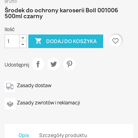
Brutto
Środek do ochrony karoserii Boll 001006
500ml czarny
Ilość

favorite_border
DODAJ DO KOSZYKA
Udostępnij
Zasady dostaw
Zasady zwrotów i reklamacji
Opis
Szczegóły produktu