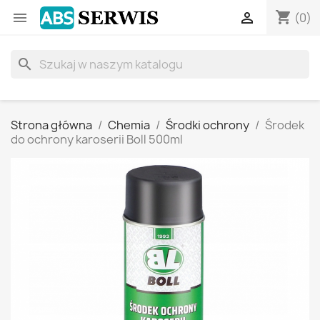
shopping_cart


(0)
search
Strona główna
Chemia
Środki ochrony
Środek
do ochrony karoserii Boll 500ml