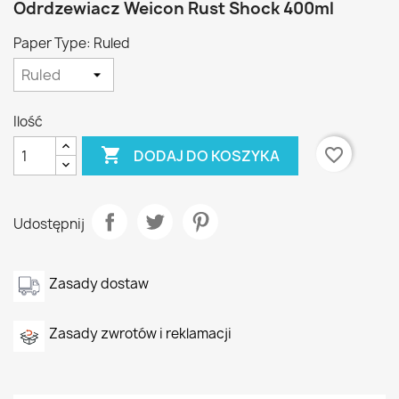
Odrdzewiacz Weicon Rust Shock 400ml
Paper Type: Ruled
Ilość

favorite_border
DODAJ DO KOSZYKA
Udostępnij
Zasady dostaw
Zasady zwrotów i reklamacji