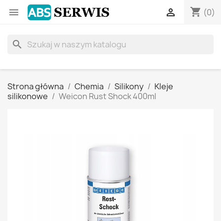
shopping_cart


(0)
search
Strona główna
Chemia
Silikony
Kleje
silikonowe
Weicon Rust Shock 400ml