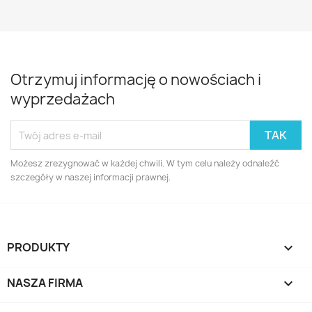
Otrzymuj informację o nowościach i
wyprzedażach
Możesz zrezygnować w każdej chwili. W tym celu należy odnaleźć
szczegóły w naszej informacji prawnej.
PRODUKTY

NASZA FIRMA
