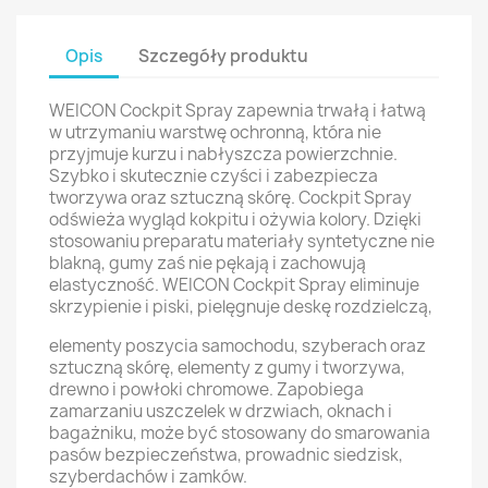
Opis
Szczegóły produktu
WEICON Cockpit Spray zapewnia trwałą i łatwą
w utrzymaniu warstwę ochronną, która nie
przyjmuje kurzu i nabłyszcza powierzchnie.
Szybko i skutecznie czyści i zabezpiecza
tworzywa oraz sztuczną skórę. Cockpit Spray
odświeża wygląd kokpitu i ożywia kolory. Dzięki
stosowaniu preparatu materiały syntetyczne nie
blakną, gumy zaś nie pękają i zachowują
elastyczność. WEICON Cockpit Spray eliminuje
skrzypienie i piski, pielęgnuje deskę rozdzielczą,
elementy poszycia samochodu, szyberach oraz
sztuczną skórę, elementy z gumy i tworzywa,
drewno i powłoki chromowe. Zapobiega
zamarzaniu uszczelek w drzwiach, oknach i
bagażniku, może być stosowany do smarowania
pasów bezpieczeństwa, prowadnic siedzisk,
szyberdachów i zamków.