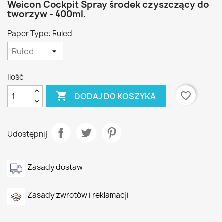
Weicon Cockpit Spray środek czyszczący do
tworzyw - 400ml.
Paper Type: Ruled
Ilość

favorite_border
DODAJ DO KOSZYKA
Udostępnij
Zasady dostaw
Zasady zwrotów i reklamacji