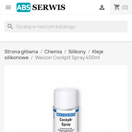
shopping_cart


(0)
search
Strona główna
Chemia
Silikony
Kleje
silikonowe
Weicon Cockpit Spray 400ml