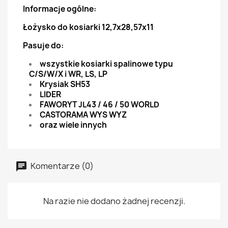
Informacje ogólne:
Łożysko do kosiarki 12,7x28,57x11
Pasuje do:
wszystkie kosiarki spalinowe typu
C/S/W/X i WR, LS, LP
Krysiak SH53
LIDER
FAWORYT JL43 / 46 / 50 WORLD
CASTORAMA WYS WYZ
oraz wiele innych
Komentarze (0)
Na razie nie dodano żadnej recenzji.