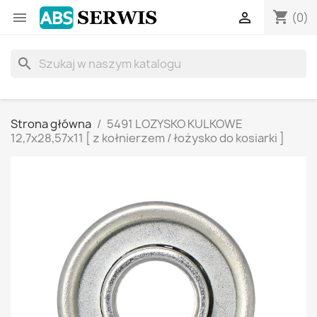
shopping_cart


(0)
search
Strona główna
5491 LOZYSKO KULKOWE
12,7x28,57x11 [ z kołnierzem / łożysko do kosiarki ]