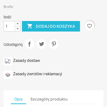
Brutto
Ilość

favorite_border
DODAJ DO KOSZYKA
Udostępnij
Zasady dostaw
Zasady zwrotów i reklamacji
Opis
Szczegóły produktu