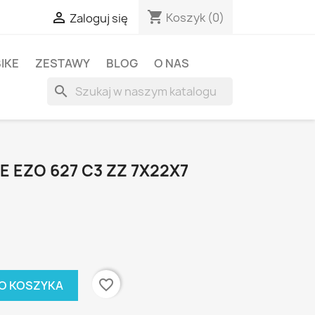
shopping_cart

Koszyk
(0)
Zaloguj się
BIKE
ZESTAWY
BLOG
O NAS
search
 EZO 627 C3 ZZ 7X22X7
favorite_border
O KOSZYKA