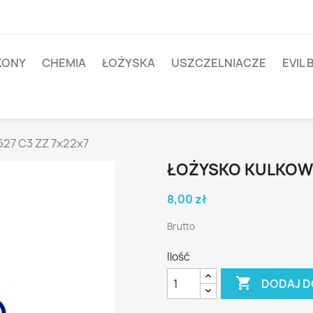
IKONY
CHEMIA
ŁOŻYSKA
USZCZELNIACZE
EVIL 
27 C3 ZZ 7x22x7
ŁOŻYSKO KULKOWE
8,00 zł
Brutto
Ilość

DODAJ D