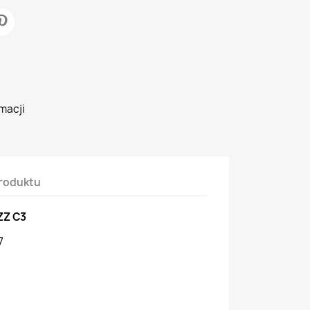
macji
roduktu
ZZ C3
7