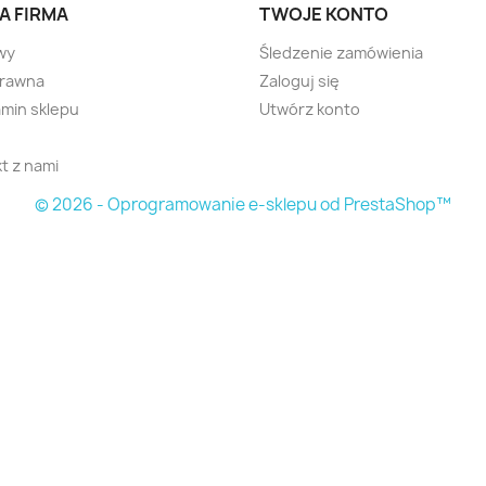
A FIRMA
TWOJE KONTO
wy
Śledzenie zamówienia
prawna
Zaloguj się
min sklepu
Utwórz konto
t z nami
© 2026 - Oprogramowanie e-sklepu od PrestaShop™