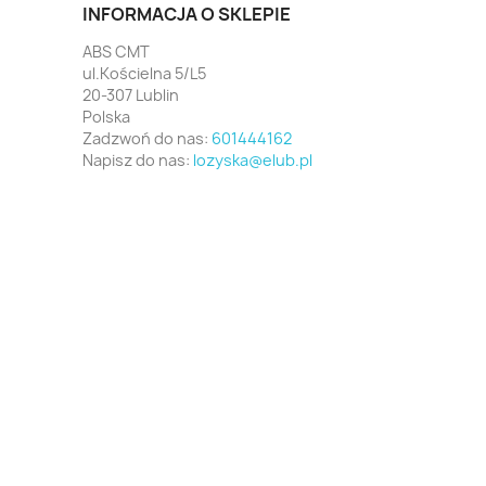
INFORMACJA O SKLEPIE
ABS CMT
ul.Kościelna 5/L5
20-307 Lublin
Polska
Zadzwoń do nas:
601444162
Napisz do nas:
lozyska@elub.pl