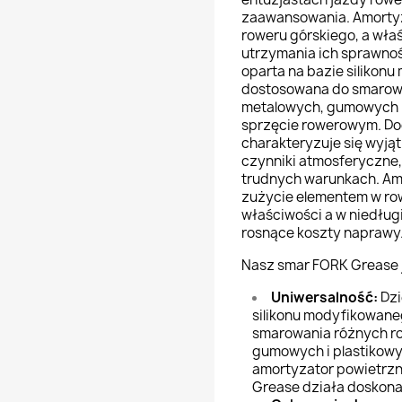
zaawansowania. Amorty
roweru górskiego, a wła
utrzymania ich sprawnoś
oparta na bazie silikon
dostosowana do smarow
metalowych, gumowych 
sprzęcie rowerowym. Do
charakteryzuje się wyjąt
czynniki atmosferyczne,
trudnych warunkach. Am
zużycie elementem w ro
właściwości a w niedłu
rosnące koszty naprawy
Nasz smar FORK Grease j
Uniwersalność:
Dzi
silikonu modyfikowane
smarowania różnych r
gumowych i plastikowy
amortyzator powietrzn
Grease działa doskona