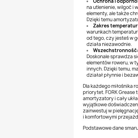
Ochrona i odporno
na utlenienie, wilgoć i
elementy, ale także chr
Dzięki temu amortyzat
Zakres temperatur
warunkach temperaturo
od tego, czy jesteś w g
działa niezawodnie.
Wszechstronność
Doskonale sprawdza si
elementów roweru, w ty
innych. Dzięki temu, m
działał płynnie i bezaw
Dla każdego miłośnika r
priorytet. FORK Grease t
amortyzatory i cały ukł
wyjątkowe doświadczenie
zainwestuj w pielęgnacj
i komfortowymi przejaż
Podstawowe dane smaru