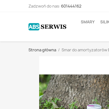
Zadzwoń do nas:
601444162
SMARY
SIL
Strona główna
Smar do amortyzatorów E