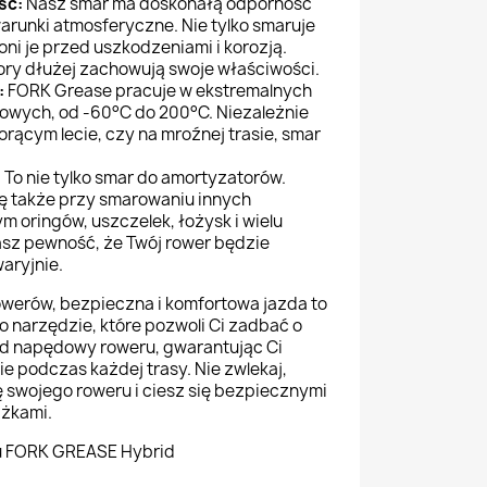
ść:
Nasz smar ma doskonałą odporność
 warunki atmosferyczne. Nie tylko smaruje
oni je przed uszkodzeniami i korozją.
ory dłużej zachowują swoje właściwości.
:
FORK Grease pracuje w ekstremalnych
wych, od -60°C do 200°C. Niezależnie
orącym lecie, czy na mroźnej trasie, smar
:
To nie tylko smar do amortyzatorów.
ę także przy smarowaniu innych
m oringów, uszczelek, łożysk i wielu
asz pewność, że Twój rower będzie
aryjnie.
owerów, bezpieczna i komfortowa jazda to
o narzędzie, które pozwoli Ci zadbać o
ad napędowy roweru, gwarantując Ci
 podczas każdej trasy. Nie zwlekaj,
ę swojego roweru i ciesz się bezpiecznymi
dżkami.
 FORK GREASE Hybrid