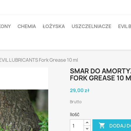
IKONY
CHEMIA
ŁOŻYSKA
USZCZELNIACZE
EVIL 
VIL LUBRICANTS Fork Grease 10 ml
SMAR DO AMORTY
FORK GREASE 10 M
29,00 zł
Brutto
Ilość

DODAJ D