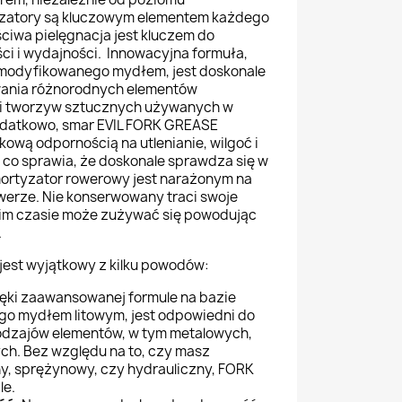
zatory są kluczowym elementem każdego
ściwa pielęgnacja jest kluczem do
ci i wydajności. Innowacyjna formuła,
u modyfikowanego mydłem, jest doskonale
ania różnorodnych elementów
i tworzyw sztucznych używanych w
datkowo, smar EVIL FORK GREASE
kową odpornością na utlenianie, wilgoć i
 co sprawia, że doskonale sprawdza się w
ortyzator rowerowy jest narażonym na
werze. Nie konserwowany traci swoje
gim czasie może zużywać się powodując
.
est wyjątkowy z kilku powodów:
ęki zaawansowanej formule na bazie
go mydłem litowym, jest odpowiedni do
odzajów elementów, w tym metalowych,
ch. Bez względu na to, czy masz
y, sprężynowy, czy hydrauliczny, FORK
le.