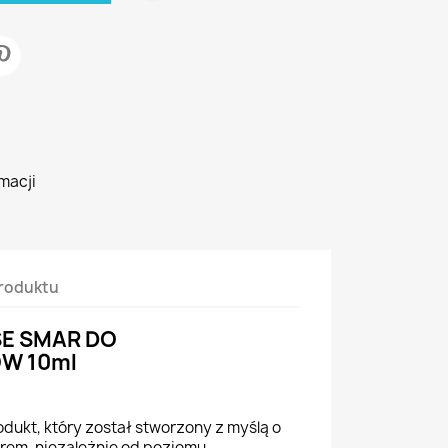
macji
roduktu
SE SMAR DO
W 10ml
dukt, który został stworzony z myślą o
rem, niezależnie od poziomu