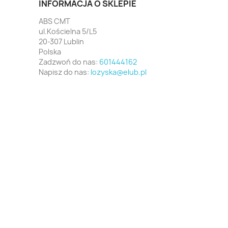
INFORMACJA O SKLEPIE
ABS CMT
ul.Kościelna 5/L5
20-307 Lublin
Polska
Zadzwoń do nas:
601444162
Napisz do nas:
lozyska@elub.pl