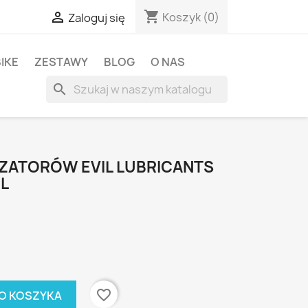
shopping_cart

Koszyk
(0)
Zaloguj się
BIKE
ZESTAWY
BLOG
O NAS
search
ZATORÓW EVIL LUBRICANTS
L
favorite_border
O KOSZYKA