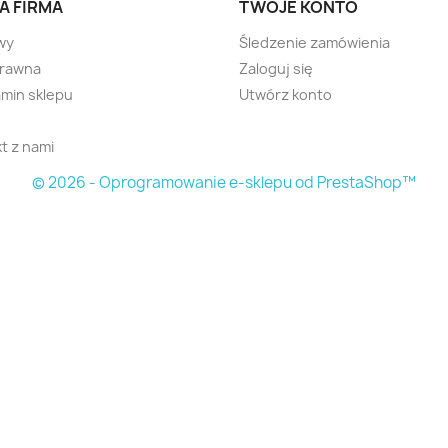
A FIRMA
TWOJE KONTO
wy
Śledzenie zamówienia
prawna
Zaloguj się
min sklepu
Utwórz konto
t z nami
© 2026 - Oprogramowanie e-sklepu od PrestaShop™