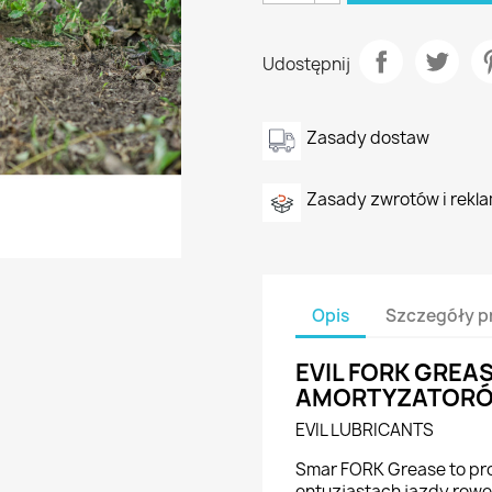
Udostępnij
Zasady dostaw
Zasady zwrotów i rekla
Opis
Szczegóły p
EVIL FORK GREA
AMORTYZATORÓ
EVIL LUBRICANTS
Smar FORK Grease to pro
entuzjastach jazdy rowe