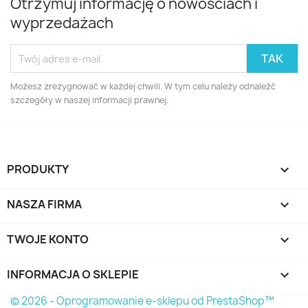
Otrzymuj informację o nowościach i
wyprzedażach
Możesz zrezygnować w każdej chwili. W tym celu należy odnaleźć
szczegóły w naszej informacji prawnej.
PRODUKTY

NASZA FIRMA

TWOJE KONTO

INFORMACJA O SKLEPIE
keyboard_arrow_down
© 2026 - Oprogramowanie e-sklepu od PrestaShop™