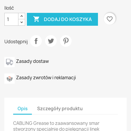
Ilość

favorite_border
DODAJ DO KOSZYKA
Udostępnij
Zasady dostaw
Zasady zwrotów i reklamacji
Opis
Szczegóły produktu
CABLING Grease to zaawansowany smar
stworzony specjalnie do pielęgnacji linek