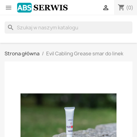
shopping_cart


(0)
search
Strona główna
Evil Cabling Grease smar do linek