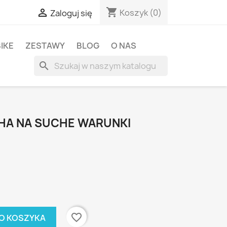
shopping_cart

Koszyk
(0)
Zaloguj się
BIKE
ZESTAWY
BLOG
O NAS
search
HA NA SUCHE WARUNKI
favorite_border
O KOSZYKA