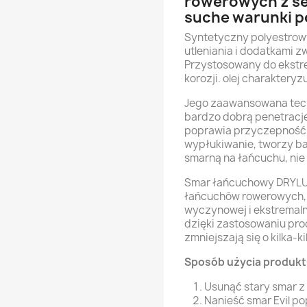
rowerowych z ser
suche warunki 
Syntetyczny polyestrowy
utleniania i dodatkami 
Przystosowany do ekstr
korozji. olej charaktery
Jego zaawansowana tech
bardzo dobrą penetracj
poprawia przyczepność 
wypłukiwanie, tworzy b
smarną na łańcuchu, nie 
Smar łańcuchowy DRYLUB
łańcuchów rowerowych,
wyczynowej i ekstremal
dzięki zastosowaniu pro
zmniejszają się o kilka-k
Sposób użycia produkt
Usunąć stary smar z
Nanieść smar Evil p