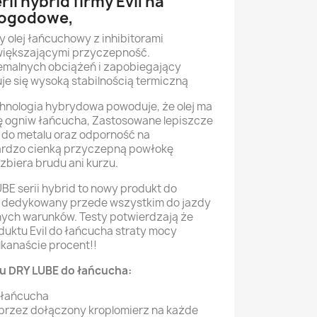
ii hybrid firmy Evil na
pogodowe,
 olej łańcuchowy z inhibitorami
zwiększającymi przyczepność.
emalnych obciążeń i zapobiegający
zuje się wysoką stabilnością termiczną
nologia hybrydowa powoduje, że olej ma
ę ogniw łańcucha, Zastosowane lepiszcze
do metalu oraz odporność na
ardzo cienką przyczepną powłokę
zbiera brudu ani kurzu.
E serii hybrid to nowy produkt do
 dedykowany przede wszystkim do jazdy
nych warunków. Testy potwierdzają że
duktu Evil do łańcucha straty mocy
ilkanaście procent!!
u DRY LUBE do łańcucha:
 łańcucha
oprzez dołączony kroplomierz na każde