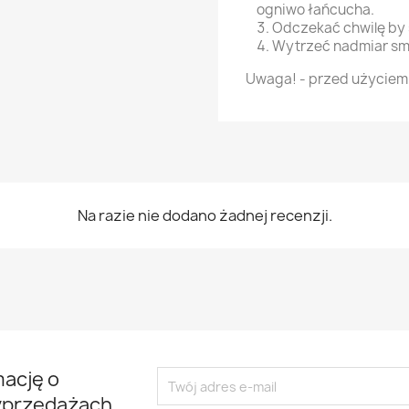
ogniwo łańcucha.
Odczekać chwilę by 
Wytrzeć nadmiar sm
Uwaga! - przed użyciem
Na razie nie dodano żadnej recenzji.
mację o
yprzedażach