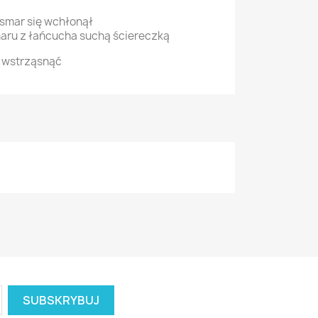
smar się wchłonął
aru z łańcucha suchą ściereczką
 wstrząsnąć