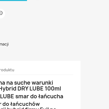
macji
roduktu
ha na suche warunki
 Hybrid DRY LUBE 100ml
 LUBE smar do łańcucha
r do łańcuchów