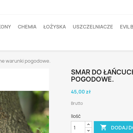
IKONY
CHEMIA
ŁOŻYSKA
USZCZELNIACZE
EVIL 
che warunki pogodowe.
SMAR DO ŁAŃCUC
POGODOWE.
45,00 zł
Brutto
Ilość

DODAJ D