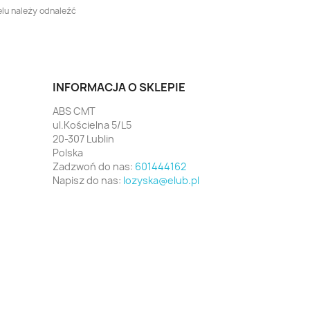
lu należy odnaleźć
INFORMACJA O SKLEPIE
ABS CMT
ul.Kościelna 5/L5
20-307 Lublin
Polska
Zadzwoń do nas:
601444162
Napisz do nas:
lozyska@elub.pl