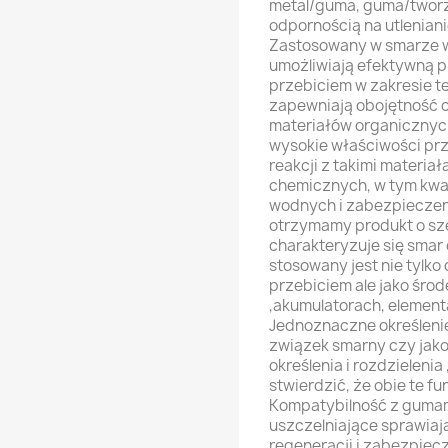
metal/guma, guma/tworzy
odpornością na utlenian
Zastosowany w smarze w
umożliwiają efektywną 
przebiciem w zakresie te
zapewniają obojętność c
materiałów organicznych
wysokie właściwości prz
reakcji z takimi materiał
chemicznych, w tym kwa
wodnych i zabezpieczeni
otrzymamy produkt o sze
charakteryzuje się smar 
stosowany jest nie tylk
przebiciem ale jako śro
,akumulatorach, elemen
Jednoznaczne określenie
związek smarny czy jako 
określenia i rozdzieleni
stwierdzić, że obie te f
Kompatybilność z gumami
uszczelniające sprawiaj
regeneracji i zabezpie