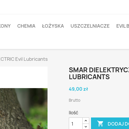
IKONY
CHEMIA
ŁOŻYSKA
USZCZELNIACZE
EVIL 
CTRIC Evil Lubricants
SMAR DIELEKTRYCZ
LUBRICANTS
49,00 zł
Brutto
Ilość

DODAJ D