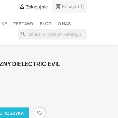
shopping_cart

Koszyk
(0)
Zaloguj się
BIKE
ZESTAWY
BLOG
O NAS
search
NY DIELECTRIC EVIL
favorite_border
O KOSZYKA