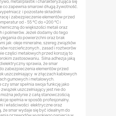
wo, metal/plastik i charakteryzująca się
ie co zapewnia smarowi długą żywotność.
ypełniacz i pozostałe składniki
pracę i zabezpieczenie elementów przed
mperatur od - 55 °C do +200 °C i
hemiczną do większości metali oraz
 i polimerów. Jeżeli dodamy do tego
ylegania do powierzchni oraz brak
ami jak: oleje mineralne, szereg związków
sów rozcieńczonych , zasad i roztworów
e części metalowych przed korozją to
rokim zastosowaniu. Silna adhezja jaką
dielektryczny sprawia, że smar
o do zabezpieczenia elementów przed
dek uszczelniający w złączach kablowych
tach gumowych i metalowych.
 czy smar spełnia swoja funkcję jako
związek uszczelniający jest nie do
a ,można jedynie z całą stanowczością
unkcje spełnia w sposób profesjonalny.
 i właściwości elektryczne oraz
ą, że smar wydaje się być idealnym do
czenia przewodów wysokiego napięcia w