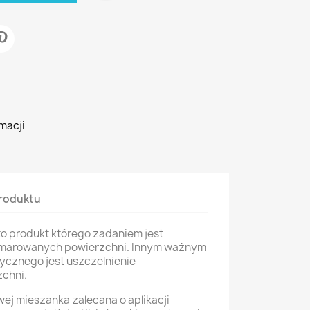
macji
roduktu
to produkt którego zadaniem jest
osmarowanych powierzchni. Innym ważnym
ycznego jest uszczelnienie
chni.
wej mieszanka zalecana o aplikacji