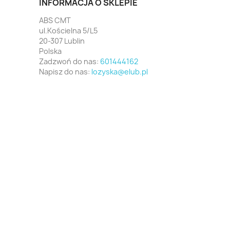
INFORMACJA O SKLEPIE
ABS CMT
ul.Kościelna 5/L5
20-307 Lublin
Polska
Zadzwoń do nas:
601444162
Napisz do nas:
lozyska@elub.pl