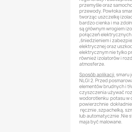
przemyśle oraz samocho
przewody. Powłoka smar
tworząc uszczelkę izola
bardzo cienka i ma zdoln
są głównym wrogiem izol
połączeń elektrycznych
,śniedzieniem i zabezpi
elektrycznej oraz usz
elektrycznym nie tylko 
również izolatorów i roz
atmosferze.
Sposób aplikacji
smaru j
NLGI 2. Przed posmarow
elementów brudnych i tłu
czyszczenia używać roz
wodorotlenku potasu w ce
powierzchnie dokładnie
ręcznie ,szpachelką, sz
lub automatycznie .Nie 
maja być malowane.