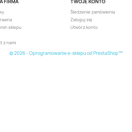
A FIRMA
TWOJE KONTO
wy
Śledzenie zamówienia
prawna
Zaloguj się
min sklepu
Utwórz konto
t z nami
© 2026 - Oprogramowanie e-sklepu od PrestaShop™