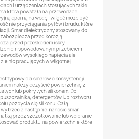
dach i urządzeniach stosujących takie
na która powstała na przewodach
cyjną oporną na wodę i wilgoć może być
ość nie przyciągania pyłów i brudu, które
acji. Smar dielektryczny stosowany do
 zabezpiecza przed korozją
ecza przed przeskokiem iskry
kodzeniem spowodowanym przebiciem
przewodów wysokiego napięcia ale
dzielnic pracujących w wilgotnej
est typowy dla smarów o konsystencji
aniem należy oczyścić powierzchnię z
stych lub pokrytych silikonem. Do
puszczalnika, detergentów lub roztworu
lu pozbycia się silikonu. Całą
 wytrzeć a następnie nanosić smar
matką przez szczotkowanie lub wcieranie
stosować produktu na powierzchnie które