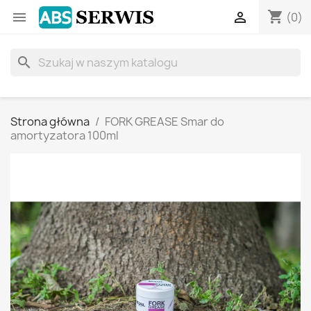
shopping_cart


(0)
search
Strona główna
FORK GREASE Smar do
amortyzatora 100ml