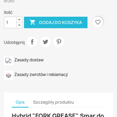
Brutto
Ilość

favorite_border
DODAJ DO KOSZYKA
Udostępnij
Zasady dostaw
Zasady zwrotów i reklamacji
Opis
Szczegóły produktu
Hybrid "FORK GREASE" Smar do