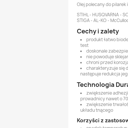
Olej polecany do pilarek 
STIHL - HUSQVARNA - S
STIGA - AL-KO - McCull
Cechy i zalety
produkt łatwo biod
test
doskonale zabezpie
nie powoduje skleja
chroni przed korozj
charakteryzuje się 
następuje redukcja jeg
Technologia Dur
zwiększenie adhezji
prowadnicy nawet o 70
zwiększenie trwałoś
układu tnącego
Korzyści z zastoso