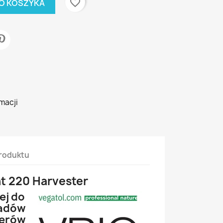
favorite_border
O KOSZYKA
macji
roduktu
nt 220 Harvester
ej do
ładów
terów