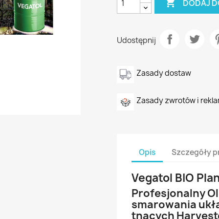

DODAJ D
Udostępnij
Zasady dostaw
Zasady zwrotów i rekla
Opis
Szczegóły p
Vegatol BIO Pla
Profesjonalny Ol
smarowania uk
tnących Harves