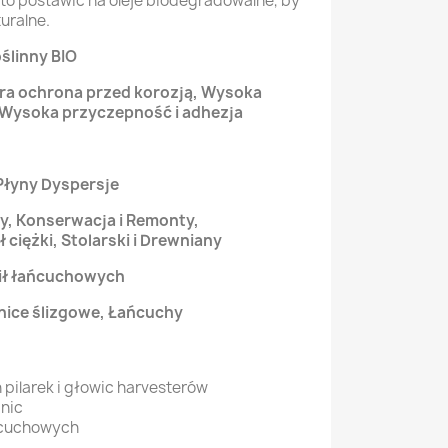
o postawić na oleje biodegradowalne, by
uralne.
ślinny BIO
ra ochrona przed korozją, Wysoka
 Wysoka przyczepność i adhezja
 Płyny Dyspersje
y, Konserwacja i Remonty,
ciężki, Stolarski i Drewniany
pił łańcuchowych
ice ślizgowe, Łańcuchy
pilarek i głowic harvesterów
nic
ńcuchowych