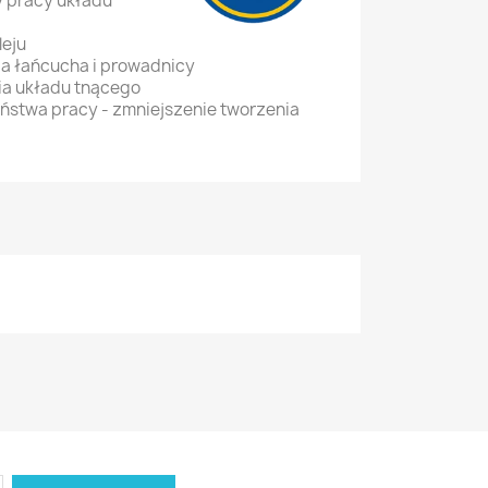
 pracy układu
leju
a łańcucha i prowadnicy
ia układu tnącego
stwa pracy - zmniejszenie tworzenia