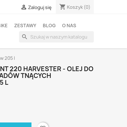
shopping_cart

Koszyk
(0)
Zaloguj się
BIKE
ZESTAWY
BLOG
O NAS
search
w 205 l
NT 220 HARVESTER - OLEJ DO
ŁADÓW TNĄCYCH
5 L