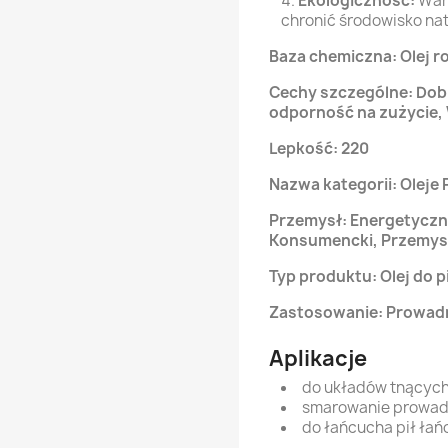
Ekologiczność:
Wart
chronić środowisko nat
Baza chemiczna: Olej ro
Cechy szczególne: Dob
odporność na zużycie,
Lepkość: 220
Nazwa kategorii: Oleje
Przemysł: Energetyczn
Konsumencki, Przemysł 
Typ produktu: Olej do 
Zastosowanie: Prowadn
Aplikacje
do układów tnących 
smarowanie prowad
do łańcucha pił ła