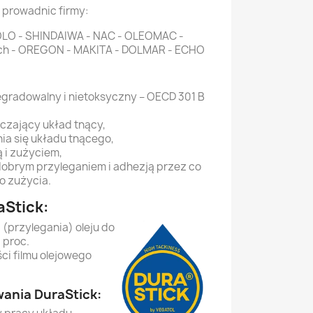
i prowadnic firmy:
OLO - SHINDAIWA - NAC - OLEOMAC -
och - OREGON - MAKITA - DOLMAR - ECHO
egradowalny i nietoksyczny – OECD 301 B
czający układ tnący,
nia się układu tnącego,
ą i zużyciem,
dobrym przyleganiem i adhezją przez co
o zużycia.
aStick:
 (przylegania) oleju do
 proc.
ci filmu olejowego
wania DuraStick: