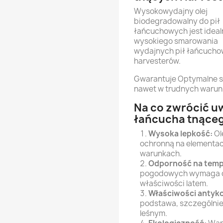
Wysokowydajny olej
biodegradowalny do pił
łańcuchowych jest ideal
wysokiego smarowania
wydajnych pił łańcucho
harvesterów.
Gwarantuje Optymalne s
nawet w trudnych warun
Na co zwrócić u
łańcucha tnące
Wysoka lepkość:
Ol
ochronną na elementac
warunkach.
Odporność na temp
pogodowych wymaga olej
właściwości latem.
Właściwości antyk
podstawa, szczególnie
leśnym.