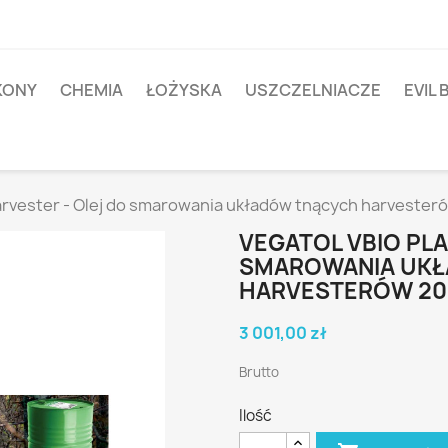
IKONY
CHEMIA
ŁOŻYSKA
USZCZELNIACZE
EVIL 
arvester - Olej do smarowania układów tnących harvesteró
VEGATOL VBIO PLA
SMAROWANIA UK
HARVESTERÓW 20
3 001,00 zł
Brutto
Ilość