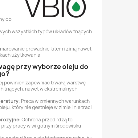
ny do
wych wszystkich typów układów tnących
marowanie prowadnic latem i zimą nawet
kach użytkowania.
wagę przy wyborze oleju do
go?
ej powinien zapewniać trwałą warstwę
h tnących, nawet w ekstremalnych
eratury
: Praca w zmiennych warunkach
u, który nie gęstnieje w zimie i nie traci
orozyjne
: Ochrona przed rdzą to
 przy pracy w wilgotnym środowisku