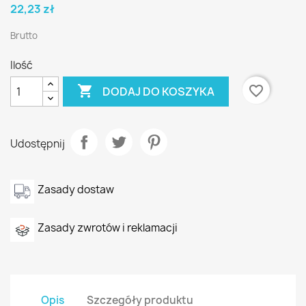
22,23 zł
Brutto
Ilość

favorite_border
DODAJ DO KOSZYKA
Udostępnij
Zasady dostaw
Zasady zwrotów i reklamacji
Opis
Szczegóły produktu