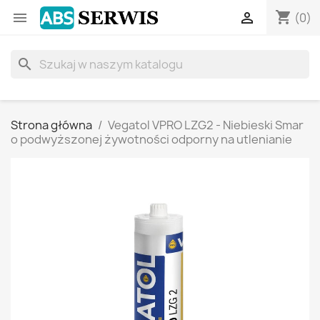
shopping_cart


(0)
search
Strona główna
Vegatol VPRO LZG2 - Niebieski Smar
o podwyższonej żywotności odporny na utlenianie