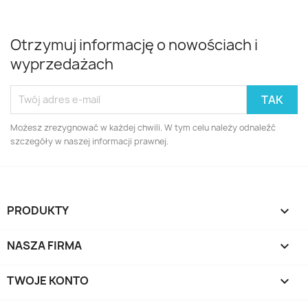
Otrzymuj informację o nowościach i
wyprzedażach
Możesz zrezygnować w każdej chwili. W tym celu należy odnaleźć
szczegóły w naszej informacji prawnej.
PRODUKTY

NASZA FIRMA

TWOJE KONTO
