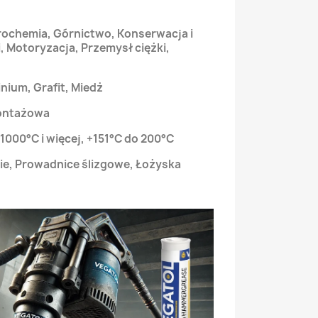
rochemia, Górnictwo, Konserwacja i
 Motoryzacja, Przemysł ciężki,
inium, Grafit, Miedż
montażowa
000°C i więcej, +151°C do 200°C
e, Prowadnice ślizgowe, Łożyska