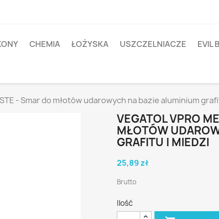
IKONY
CHEMIA
ŁOŻYSKA
USZCZELNIACZE
EVIL 
TE - Smar do młotów udarowych na bazie aluminium grafit
VEGATOL VPRO ME
MŁOTÓW UDAROWY
GRAFITU I MIEDZI
25,89 zł
Brutto
Ilość