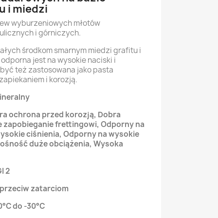
u i miedzi
stew wyburzeniowych młotów
licznych i górniczych.
ałych środkom smarnym miedzi grafitu i
odporna jest na wysokie naciski i
yć też zastosowana jako pasta
apiekaniem i korozją.
ineralny
ra ochrona przed korozją, Dobra
zapobieganie frettingowi, Odporny na
ysokie ciśnienia, Odporny na wysokie
ośność duże obciążenia, Wysoka
I 2
 przeciw zatarciom
0°C do -30°C