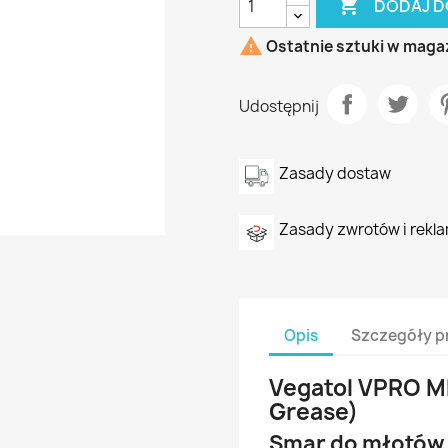

DODAJ D

Ostatnie sztuki w maga
Udostępnij
Zasady dostaw
Zasady zwrotów i rekla
Opis
Szczegóły p
Vegatol VPRO 
Grease)
Smar do młotów