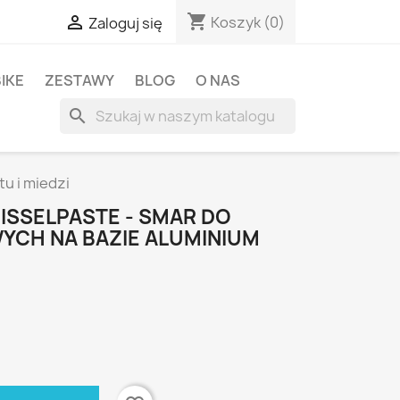
shopping_cart

Koszyk
(0)
Zaloguj się
BIKE
ZESTAWY
BLOG
O NAS
search
u i miedzi
ISSELPASTE - SMAR DO
CH NA BAZIE ALUMINIUM