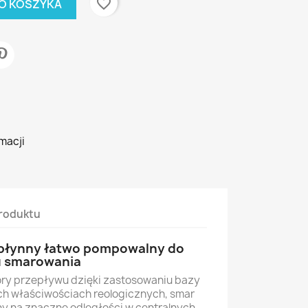
favorite_border
O KOSZYKA
macji
roduktu
łpłynny łatwo pompowalny do
u smarowania
ory przepływu dzięki zastosowaniu bazy
ch właściwościach reologicznych, smar
y na znaczne odległości w centralnych