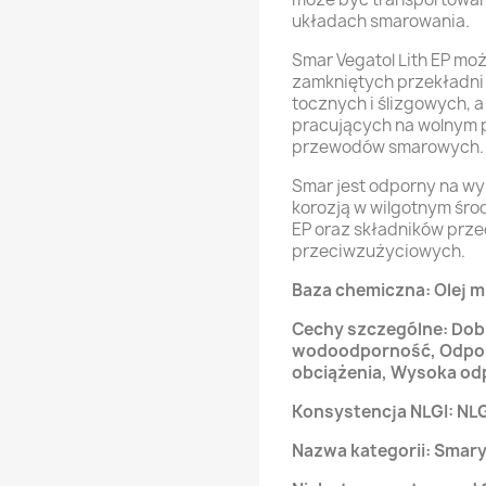
układach smarowania.
Smar Vegatol Lith EP m
zamkniętych przekładni
tocznych i ślizgowych,
pracujących na wolnym p
przewodów smarowych.
Smar jest odporny na w
korozją w wilgotnym śr
EP oraz składników prze
przeciwzużyciowych.
Baza chemiczna: Olej m
Cechy szczególne: Dob
wodoodporność, Odpor
obciążenia, Wysoka od
Konsystencja NLGI: NLGI
Nazwa kategorii: Smary