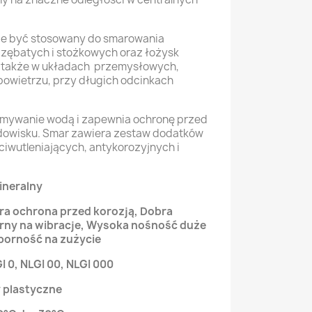
oże być stosowany do smarowania
 zębatych i stożkowych oraz łożysk
 a także w układach przemysłowych,
owietrzu, przy długich odcinkach
ymywanie wodą i zapewnia ochronę przed
odowisku. Smar zawiera zestaw dodatków
ciwutleniających, antykorozyjnych i
ineralny
ra ochrona przed korozją, Dobra
ny na wibracje, Wysoka nośność duże
porność na zużycie
 0, NLGI 00, NLGI 000
 plastyczne