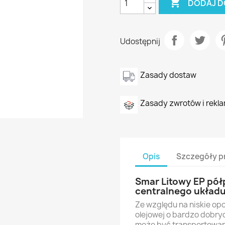

DODAJ D
Udostępnij
Zasady dostaw
Zasady zwrotów i rekla
Opis
Szczegóły p
Smar Litowy EP pó
centralnego układ
Ze względu na niskie op
olejowej o bardzo dobry
może być transportowan