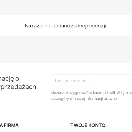
Na razie nie dodano żadnej recenzji.
mację o
yprzedażach
Możesz zrezygnować w każdej chwili. W tym ce
szczegóły w naszej informacji prawnej.
A FIRMA
TWOJE KONTO