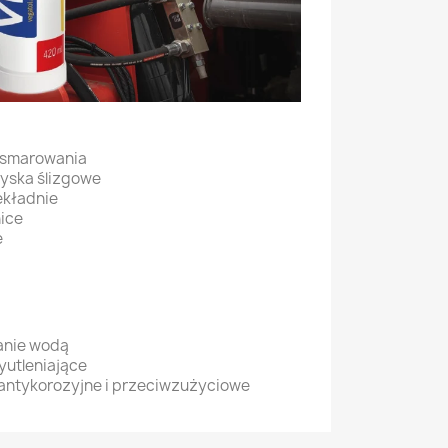
 smarowania
żyska ślizgowe
ekładnie
ice
e
anie wodą
yutleniające
 antykorozyjne i przeciwzużyciowe