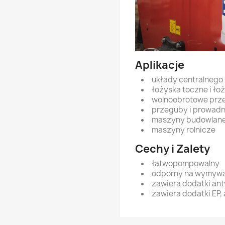
Aplikacje
układy centralnego
łożyska toczne i ło
wolnoobrotowe prz
przeguby i prowadn
maszyny budowlan
maszyny rolnicze
Cechy i Zalety
łatwopompowalny
odporny na wymyw
zawiera dodatki ant
zawiera dodatki EP,