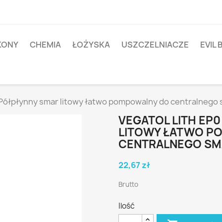
IKONY
CHEMIA
ŁOŻYSKA
USZCZELNIACZE
EVIL 
0 Półpłynny smar litowy łatwo pompowalny do centralnego
VEGATOL LITH EP0
LITOWY ŁATWO P
CENTRALNEGO S
22,67 zł
Brutto
Ilość