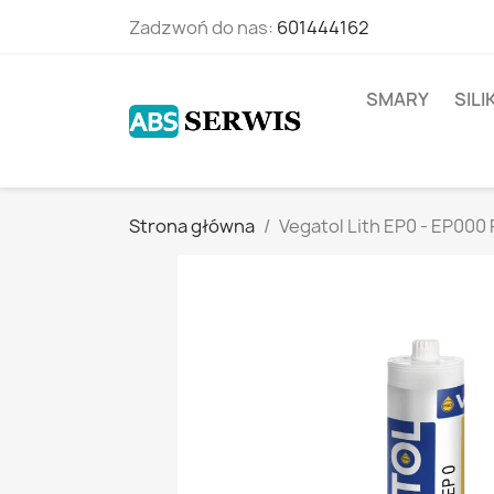
Zadzwoń do nas:
601444162
SMARY
SIL
Strona główna
Vegatol Lith EP0 - EP00