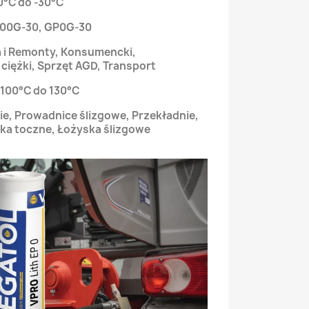
0°C do -30°C
00G-30, GP0G-30
 i Remonty, Konsumencki,
ciężki, Sprzęt AGD, Transport
100°C do 130°C
e, Prowadnice ślizgowe, Przekładnie,
ka toczne, Łożyska ślizgowe