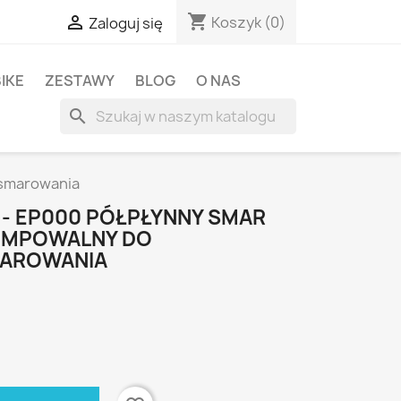
shopping_cart

Koszyk
(0)
Zaloguj się
BIKE
ZESTAWY
BLOG
O NAS
search
 smarowania
 - EP000 PÓŁPŁYNNY SMAR
OMPOWALNY DO
MAROWANIA