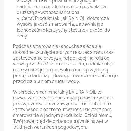
Czystość: Nie powinien przyciągać
nadmiernego brudu i kurzu, co pozwala na
dłuższą żywotność łańcucha.
Cena: Produkt taki jak RAIN OIL dostarcza
wysoką jakość smarowania, zapewniając
jednocześnie korzystny stosunek jakości do
ceny.
Podczas smarowania łańcucha zaleca się
dokładne usunięcie starych resztek smaru oraz
zastosowanie precyzyjnej aplikacji na rolki od
wewnątrz. Po krótkim odczekaniu, nadmiar oleju
należy usunąć, co pozwoli na cichą i wydajną
pracę układu napędowego roweru oraz chroni go
przed działaniem brudu i wody.
W skrócie, smar mineralny EVIL RAIN OIL to
rozwiązanie stworzone z myślą o rowerzystach
jeżdżących w deszczowych warunkach, które
łączy w sobie ochronę, trwałość i skuteczność
smarowania w jednym produkcie. Dzięki niemu,
Twój rower będzie działać sprawnie nawet w
trudnych warunkach pogodowych.