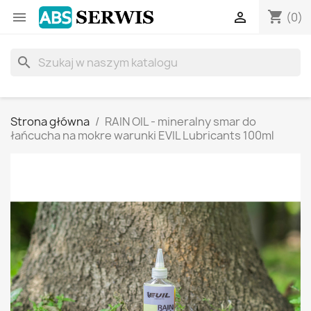
shopping_cart


(0)
search
Strona główna
RAIN OIL - mineralny smar do
łańcucha na mokre warunki EVIL Lubricants 100ml