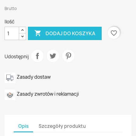
Brutto
Ilość

favorite_border
DODAJ DO KOSZYKA
Udostępnij
Zasady dostaw
Zasady zwrotów i reklamacji
Opis
Szczegóły produktu