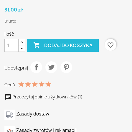
31,00 zł
Brutto
Ilość

favorite_border
DODAJ DO KOSZYKA
Udostępnij
Oceń
Przeczytaj opinie użytkowników (1)
Zasady dostaw
Zasady zwrotów i reklamacji