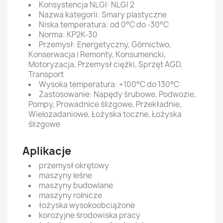
Konsystencja NLGI:
NLGI 2
Nazwa kategorii:
Smary plastyczne
Niska temperatura:
od 0°C do -30°C
Norma:
KP2K-30
Przemysł:
Energetyczny, Górnictwo,
Konserwacja i Remonty, Konsumencki,
Motoryzacja, Przemysł ciężki, Sprzęt AGD,
Transport
Wysoka temperatura:
+100°C do 130°C
Zastosowanie:
Napędy śrubowe, Podwozie,
Pompy, Prowadnice ślizgowe, Przekładnie,
Wielozadaniowe, Łożyska toczne, Łożyska
ślizgowe
Aplikacje
przemysł okrętowy
maszyny leśne
maszyny budowlane
maszyny rolnicze
łożyska wysokoobciążone
korozyjne środowiska pracy