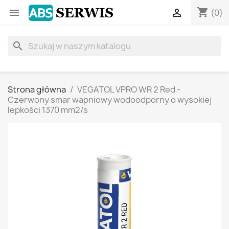
shopping_cart


(0)
search
Strona główna
VEGATOL VPRO WR 2 Red -
Czerwony smar wapniowy wodoodporny o wysokiej
lepkości 1370 mm2/s