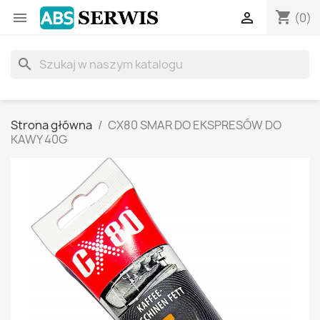
shopping_cart


(0)
search
Strona główna
CX80 SMAR DO EKSPRESÓW DO
KAWY 40G