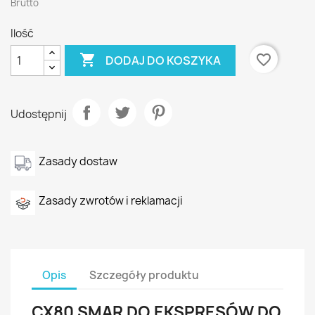
Brutto
Ilość

favorite_border
DODAJ DO KOSZYKA
Udostępnij
Zasady dostaw
Zasady zwrotów i reklamacji
Opis
Szczegóły produktu
CX80 SMAR DO EKSPRESÓW DO