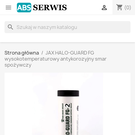
shopping_cart


(0)
search
Strona główna
JAX HALO-GUARD FG
wysokotemperaturowy antykorozyjny smar
spożywczy