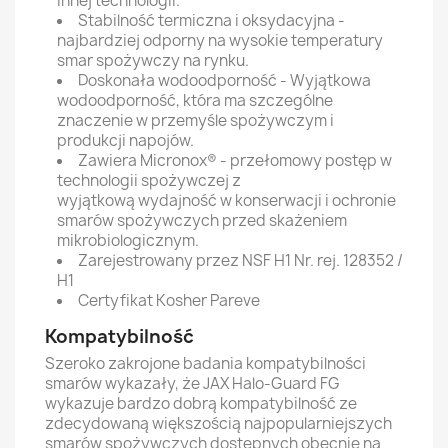
innej technologii.
Stabilność termiczna i oksydacyjna -
najbardziej odporny na wysokie temperatury
smar spożywczy na rynku.
Doskonała wodoodporność - Wyjątkowa
wodoodporność, która ma szczególne
znaczenie w przemyśle spożywczym i
produkcji napojów.
Zawiera Micronox® - przełomowy postęp w
technologii spożywczej z
wyjątkową wydajność w konserwacji i ochronie
smarów spożywczych przed skażeniem
mikrobiologicznym.
Zarejestrowany przez NSF H1 Nr. rej. 128352 /
H1
Certyfikat Kosher Pareve
Kompatybilność
Szeroko zakrojone badania kompatybilności
smarów wykazały, że JAX Halo-Guard FG
wykazuje bardzo dobrą kompatybilność ze
zdecydowaną większością najpopularniejszych
smarów spożywczych dostępnych obecnie na