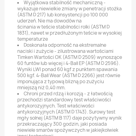
Wyjątkowa stabilność mechaniczną -
wykazuje niewielkie zmiany w penetracji stożka
(ASTM D 217) lub konsystencji po 100 000
uderzeń. Nie ma dowodów na
ścinania w teście stabilności rolki (ASTM D
1831), nawet w przedłużonym teście w wysokiej
temperaturze
Doskonała odporność na ekstremalne
naciski i zużycie - zilustrowana wartościami
Timken Wartości OK (ASTM D 2509) wynoszące
60 funtów lub więcej i 4-Ball EP (ASTM D 2596).
Wyniki LWI ponad 60 kgf z punktem spawania
500 kgf. 4-Ball Wear (ASTM D 2266) jest równie
imponująca z typową blizną po zużyciu
mniejszą niż 0,40 mm.
Chroni przed rdzą i korozją - z łatwością
przechodzi standardowy test właściwości
antykorozyjnych. Test właściwości
antykorozyjnych (ASTM D 1743). Surowy test
mgły solnej (ASTM B 117) daje pozytywny wynik
przekraczający 300 godzin, jaki posiada
niewiele smarów spożywczych w jakiejkolwiek