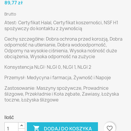
89,77 zł
Brutto
Atest:
Certyfikat Halal, Certyfikat koszerności, NSF H1
spożywczy do kontaktu z żywnością
Cechy szczególne:
Dobra ochrona przed korozją, Dobra
odporność na utlenianie, Dobra wodoodporność,
Odporny na wysokie ciśnienia, Wysoka nośność duże
obciążenia, Wysoka odporność na zużycie
Konsystencja NLGI:
NLGI 0, NLGI 1, NLGI 2
Przemysł:
Medycyna i farmacja, Żywność i Napoje
Zastosowanie:
Maszyny spożywcze, Prowadnice
ślizgowe, Przekładnie i Koła zębate, Zawiasy, Łożyska
toczne, Łożyska ślizgowe
Ilość

favorite_border
DODAJ DO KOSZYKA