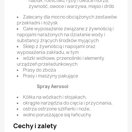
nabiał, rolnictwo, ryby i owoce morza,
żywność, owoce i warzywa, mięso i drób
Zalecany dla mocno obciążonych zestawów
przekładni i łożysk
Całe wyposażenie związane z żywnością i
napojami narażonych na działanie wody i
substancji żrących środków myjących
Sklep z żywnością i napojami oraz
wyposażenia zakładu, w tym
wózki widłowe, przenośniki i elementy
urządzeń przeładunkowych
Prasy do zboża
Prasy i maszyny pakujące
Spray Aerosol
Kółka na wózkach i stojakach,
okrągłe narzędzia do cięcia i przycinania,
ostrza ostrzone szlifierki i noże,
wolno poruszające się łańcuchy
Cechy i zalety