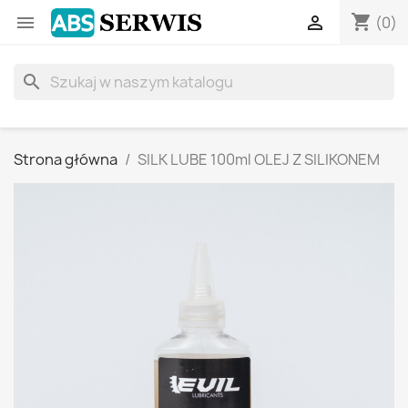
shopping_cart


(0)
search
Strona główna
SILK LUBE 100ml OLEJ Z SILIKONEM