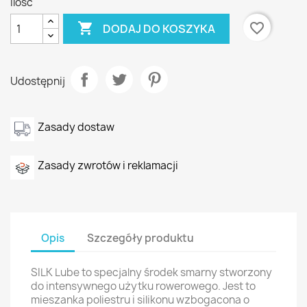
Ilość

favorite_border
DODAJ DO KOSZYKA
Udostępnij
Zasady dostaw
Zasady zwrotów i reklamacji
Opis
Szczegóły produktu
SILK Lube to specjalny środek smarny stworzony
do intensywnego użytku rowerowego. Jest to
mieszanka poliestru i silikonu wzbogacona o