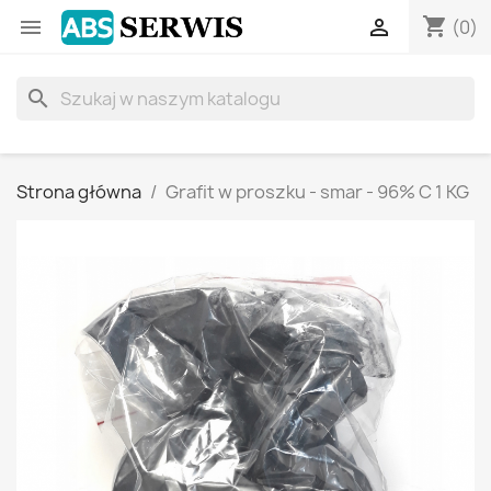
shopping_cart


(0)
search
Strona główna
Grafit w proszku - smar - 96% C 1 KG