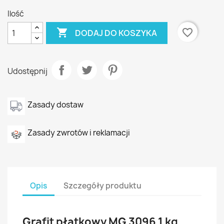
Ilość

favorite_border
DODAJ DO KOSZYKA
Udostępnij
Zasady dostaw
Zasady zwrotów i reklamacji
Opis
Szczegóły produktu
Grafit płatkowy MG 3096 1 kg