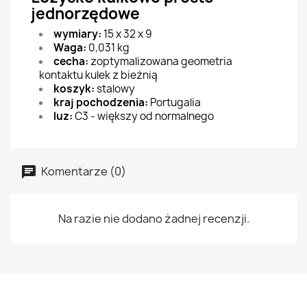
jednorzędowe
wymiary:
15 x 32 x 9
Waga:
0,031 kg
cecha:
zoptymalizowana geometria
kontaktu kulek z bieżnią
koszyk:
stalowy
kraj pochodzenia:
Portugalia
luz:
C3 - większy od normalnego
Komentarze (0)
Na razie nie dodano żadnej recenzji.