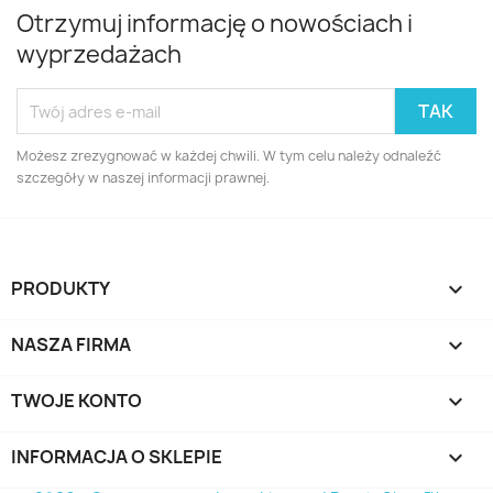
Otrzymuj informację o nowościach i
wyprzedażach
Możesz zrezygnować w każdej chwili. W tym celu należy odnaleźć
szczegóły w naszej informacji prawnej.
PRODUKTY

NASZA FIRMA

TWOJE KONTO

INFORMACJA O SKLEPIE
keyboard_arrow_down