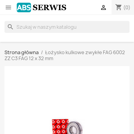
shopping_cart


(0)
search
Strona główna
Łożysko kulkowe zwykłe FAG 6002
ZZ C3 FAG 12 x 32 mm