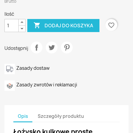
Brutto
Ilość

favorite_border
DODAJ DO KOSZYKA
Udostępnij
Zasady dostaw
Zasady zwrotów i reklamacji
Opis
Szczegóły produktu
Łożysko kulkowe proste