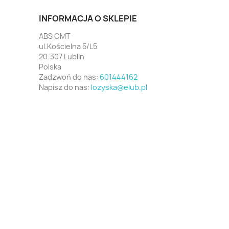
INFORMACJA O SKLEPIE
ABS CMT
ul.Kościelna 5/L5
20-307 Lublin
Polska
Zadzwoń do nas:
601444162
Napisz do nas:
lozyska@elub.pl