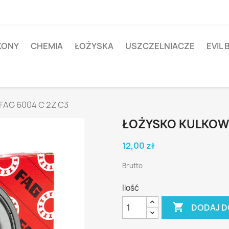
IKONY
CHEMIA
ŁOŻYSKA
USZCZELNIACZE
EVIL 
FAG 6004 C 2Z C3
ŁOŻYSKO KULKOWE
12,00 zł
Brutto
Ilość

DODAJ D