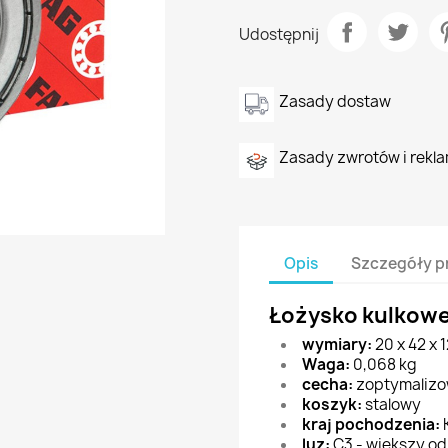
Udostępnij
Zasady dostaw
Zasady zwrotów i rekla
Opis
Szczegóły p
Łożysko kulkowe
wymiary:
20 x 42 x 
Waga:
0,068 kg
cecha:
zoptymalizow
koszyk:
stalowy
kraj pochodzenia:
K
luz:
C3 - większy o