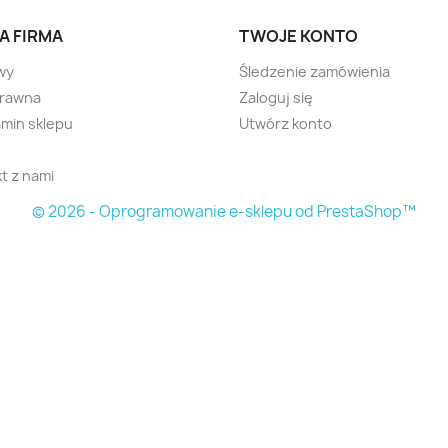
A FIRMA
TWOJE KONTO
wy
Śledzenie zamówienia
prawna
Zaloguj się
min sklepu
Utwórz konto
t z nami
© 2026 - Oprogramowanie e-sklepu od PrestaShop™