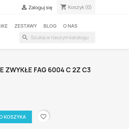
shopping_cart

Koszyk
(0)
Zaloguj się
BIKE
ZESTAWY
BLOG
O NAS
search
 ZWYKŁE FAG 6004 C 2Z C3
favorite_border
O KOSZYKA