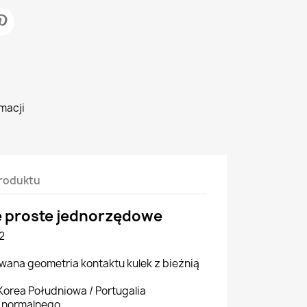
macji
roduktu
 proste jednorzędowe
12
ana geometria kontaktu kulek z bieżnią
orea Południowa / Portugalia
d normalnego