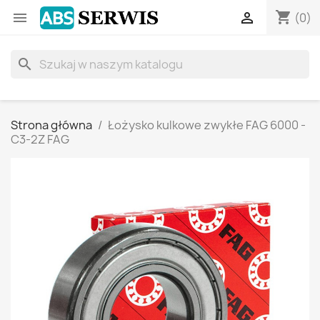
shopping_cart


(0)
search
Strona główna
Łożysko kulkowe zwykłe FAG 6000 -
C3-2Z FAG