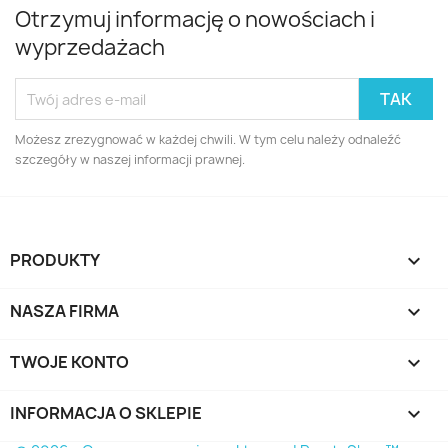
Otrzymuj informację o nowościach i
wyprzedażach
Możesz zrezygnować w każdej chwili. W tym celu należy odnaleźć
szczegóły w naszej informacji prawnej.
PRODUKTY

NASZA FIRMA

TWOJE KONTO

INFORMACJA O SKLEPIE
keyboard_arrow_down