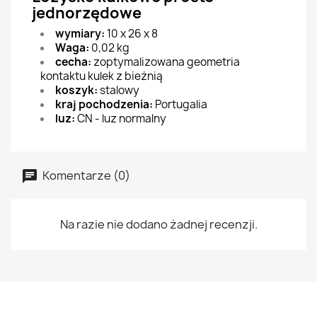
jednorzędowe
wymiary:
10 x 26 x 8
Waga:
0,02 kg
cecha:
zoptymalizowana geometria
kontaktu kulek z bieżnią
koszyk:
stalowy
kraj pochodzenia:
Portugalia
luz:
CN - luz normalny
Komentarze (0)
Na razie nie dodano żadnej recenzji.