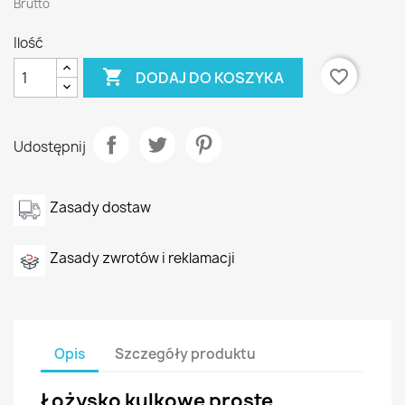
Brutto
Ilość

favorite_border
DODAJ DO KOSZYKA
Udostępnij
Zasady dostaw
Zasady zwrotów i reklamacji
Opis
Szczegóły produktu
Łożysko kulkowe proste