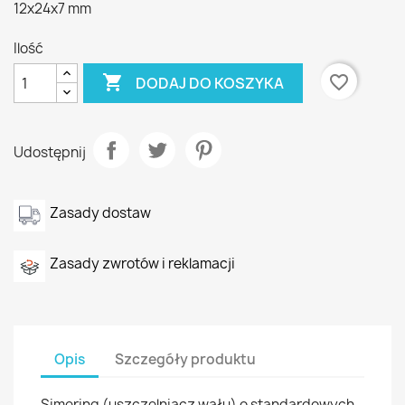
12x24x7 mm
Ilość

favorite_border
DODAJ DO KOSZYKA
Udostępnij
Zasady dostaw
Zasady zwrotów i reklamacji
Opis
Szczegóły produktu
Simering (uszczelniacz wału) o standardowych