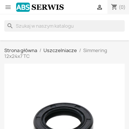
shopping_cart


(0)
search
Strona główna
Uszczelniacze
Simmering
12x24x7 TC