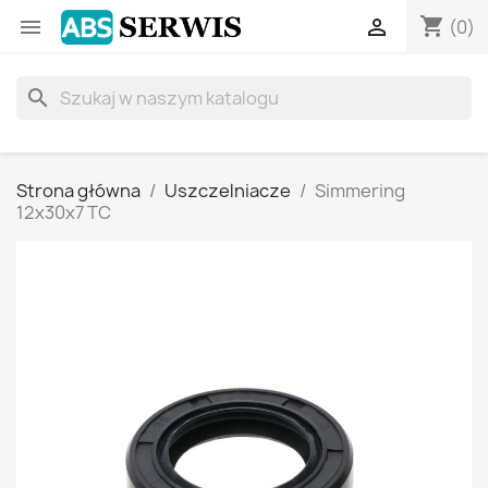
shopping_cart


(0)
search
Strona główna
Uszczelniacze
Simmering
12x30x7 TC