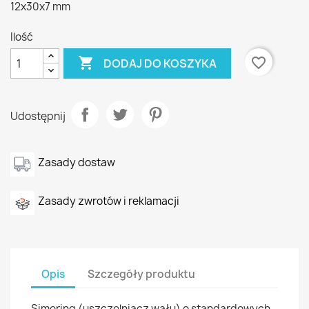
12x30x7 mm
Ilość

favorite_border
DODAJ DO KOSZYKA
Udostępnij
Zasady dostaw
Zasady zwrotów i reklamacji
Opis
Szczegóły produktu
Simering (uszczelniacz wału) o standardowych