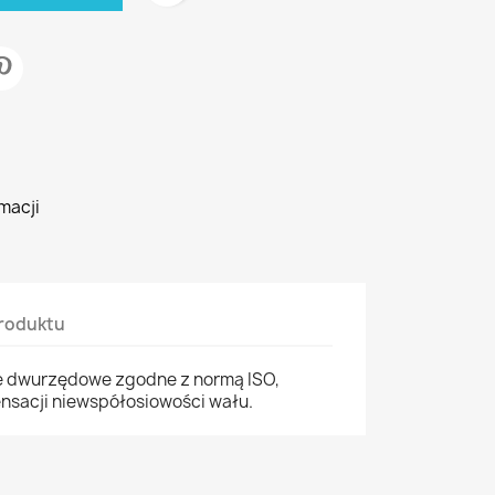
macji
roduktu
e dwurzędowe zgodne z normą ISO,
sacji niewspółosiowości wału.