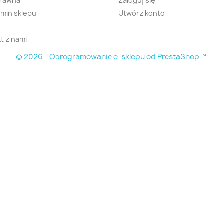
prawna
Zaloguj się
min sklepu
Utwórz konto
t z nami
© 2026 - Oprogramowanie e-sklepu od PrestaShop™