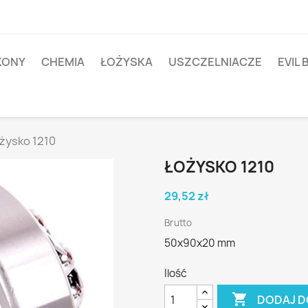
IKONY
CHEMIA
ŁOŻYSKA
USZCZELNIACZE
EVIL 
żysko 1210
ŁOŻYSKO 1210
29,52 zł
Brutto
50x90x20 mm
Ilość

DODAJ D