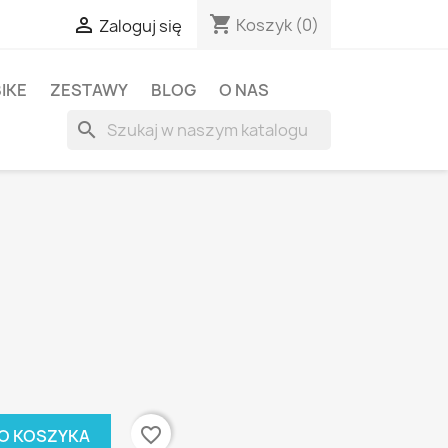
shopping_cart

Koszyk
(0)
Zaloguj się
BIKE
ZESTAWY
BLOG
O NAS
search
favorite_border
O KOSZYKA