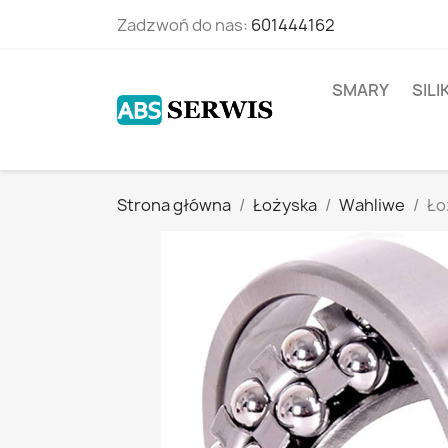
Zadzwoń do nas:
601444162
SMARY
SIL
Strona główna
Łożyska
Wahliwe
Ło