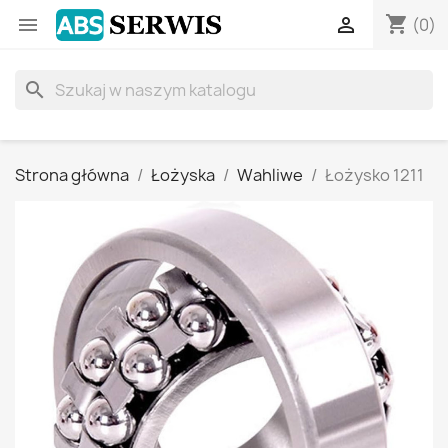
shopping_cart


(0)
search
Strona główna
Łożyska
Wahliwe
Łożysko 1211