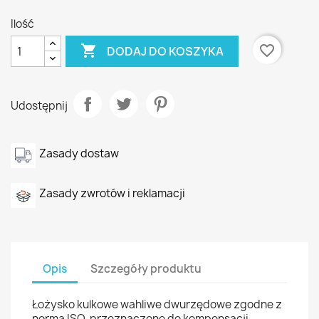
Ilość

favorite_border
DODAJ DO KOSZYKA
Udostępnij
Zasady dostaw
Zasady zwrotów i reklamacji
Opis
Szczegóły produktu
Łożysko kulkowe wahliwe dwurzędowe zgodne z
normą ISO, przeznaczone do kompensacji