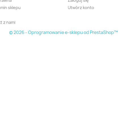
prawna
Zaloguj się
min sklepu
Utwórz konto
t z nami
© 2026 - Oprogramowanie e-sklepu od PrestaShop™