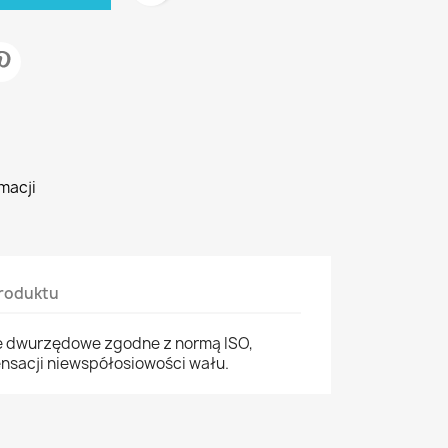
macji
roduktu
e dwurzędowe zgodne z normą ISO,
sacji niewspółosiowości wału.