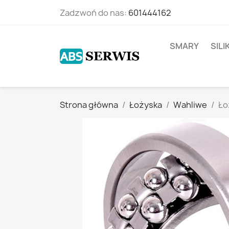
Zadzwoń do nas:
601444162
SMARY
SIL
Strona główna
Łożyska
Wahliwe
Ło