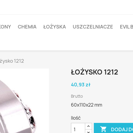
IKONY
CHEMIA
ŁOŻYSKA
USZCZELNIACZE
EVIL 
żysko 1212
ŁOŻYSKO 1212
40,93 zł
Brutto
60x110x22 mm
Ilość

DODAJ D