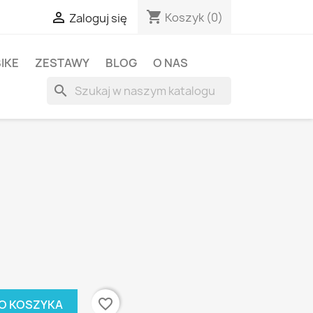
shopping_cart

Koszyk
(0)
Zaloguj się
BIKE
ZESTAWY
BLOG
O NAS
search
favorite_border
O KOSZYKA