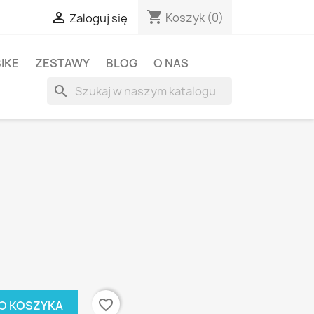
shopping_cart

Koszyk
(0)
Zaloguj się
BIKE
ZESTAWY
BLOG
O NAS
search
favorite_border
O KOSZYKA