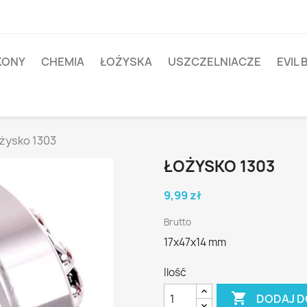
IKONY
CHEMIA
ŁOŻYSKA
USZCZELNIACZE
EVIL 
żysko 1303
ŁOŻYSKO 1303
9,99 zł
Brutto
17x47x14 mm
Ilość

DODAJ D