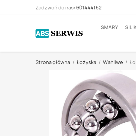
Zadzwoń do nas:
601444162
SMARY
SIL
Strona główna
Łożyska
Wahliwe
Ło