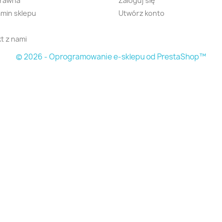
prawna
Zaloguj się
min sklepu
Utwórz konto
t z nami
© 2026 - Oprogramowanie e-sklepu od PrestaShop™