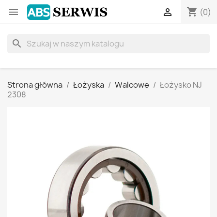
shopping_cart


(0)
search
Strona główna
Łożyska
Walcowe
Łożysko NJ
2308