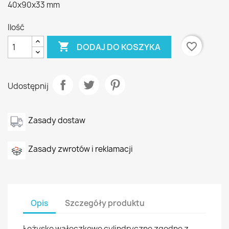
40x90x33 mm
Ilość

favorite_border
DODAJ DO KOSZYKA
Udostępnij
Zasady dostaw
Zasady zwrotów i reklamacji
Opis
Szczegóły produktu
Łożysko wałeczkowe cylindryczne zgodne z