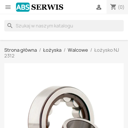
shopping_cart


(0)
search
Strona główna
Łożyska
Walcowe
Łożysko NJ
2312