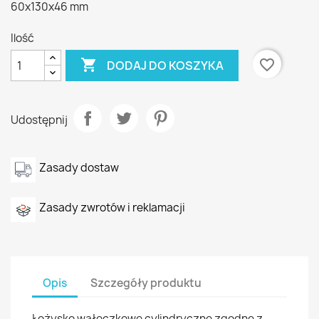
60x130x46 mm
Ilość

favorite_border
DODAJ DO KOSZYKA
Udostępnij
Zasady dostaw
Zasady zwrotów i reklamacji
Opis
Szczegóły produktu
Łożysko wałeczkowe cylindryczne zgodne z