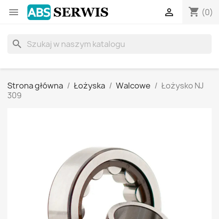
shopping_cart


(0)
search
Strona główna
Łożyska
Walcowe
Łożysko NJ
309