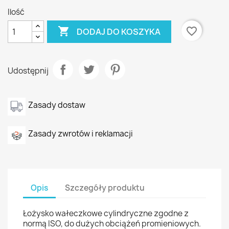
Ilość

favorite_border
DODAJ DO KOSZYKA
Udostępnij
Zasady dostaw
Zasady zwrotów i reklamacji
Opis
Szczegóły produktu
Łożysko wałeczkowe cylindryczne zgodne z
normą ISO, do dużych obciążeń promieniowych.